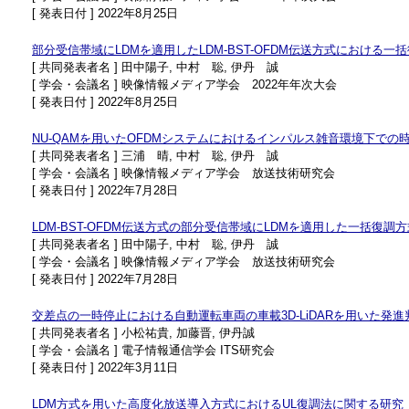
[ 発表日付 ] 2022年8月25日
部分受信帯域にLDMを適用したLDM-BST-OFDM伝送方式における一
[ 共同発表者名 ] 田中陽子, 中村 聡, 伊丹 誠
[ 学会・会議名 ] 映像情報メディア学会 2022年年次大会
[ 発表日付 ] 2022年8月25日
NU-QAMを用いたOFDMシステムにおけるインパルス雑音環境下で
[ 共同発表者名 ] 三浦 晴, 中村 聡, 伊丹 誠
[ 学会・会議名 ] 映像情報メディア学会 放送技術研究会
[ 発表日付 ] 2022年7月28日
LDM-BST-OFDM伝送方式の部分受信帯域にLDMを適用した一括復調
[ 共同発表者名 ] 田中陽子, 中村 聡, 伊丹 誠
[ 学会・会議名 ] 映像情報メディア学会 放送技術研究会
[ 発表日付 ] 2022年7月28日
交差点の一時停止における自動運転車両の車載3D-LiDARを用いた発進
[ 共同発表者名 ] 小松祐貴, 加藤晋, 伊丹誠
[ 学会・会議名 ] 電子情報通信学会 ITS研究会
[ 発表日付 ] 2022年3月11日
LDM方式を用いた高度化放送導入方式におけるUL復調法に関する研究