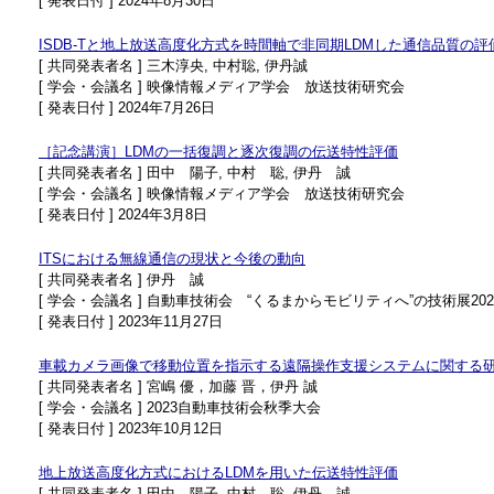
[ 発表日付 ] 2024年8月30日
ISDB-Tと地上放送高度化方式を時間軸で非同期LDMした通信品質の評
[ 共同発表者名 ] 三木淳央, 中村聡, 伊丹誠
[ 学会・会議名 ] 映像情報メディア学会 放送技術研究会
[ 発表日付 ] 2024年7月26日
［記念講演］LDMの一括復調と逐次復調の伝送特性評価
[ 共同発表者名 ] 田中 陽子, 中村 聡, 伊丹 誠
[ 学会・会議名 ] 映像情報メディア学会 放送技術研究会
[ 発表日付 ] 2024年3月8日
ITSにおける無線通信の現状と今後の動向
[ 共同発表者名 ] 伊丹 誠
[ 学会・会議名 ] 自動車技術会 “くるまからモビリティへ”の技術展20
[ 発表日付 ] 2023年11月27日
車載カメラ画像で移動位置を指示する 遠隔操作支援システムに関する
[ 共同発表者名 ] 宮嶋 優，加藤 晋，伊丹 誠
[ 学会・会議名 ] 2023自動車技術会秋季大会
[ 発表日付 ] 2023年10月12日
地上放送高度化方式におけるLDMを用いた伝送特性評価
[ 共同発表者名 ] 田中 陽子, 中村 聡, 伊丹 誠