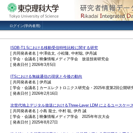
ログイン(学内者用)
ISDB-T1.5における移動受信特性比較に関する研究
[ 共同発表者名 ] 中澤佑太, 小松隆, 中村聡, 伊丹誠
[ 学会・会議名 ] 映像情報メディア学会 放送技術研究会
[ 発表日付 ] 2026年3月5日
ITSにおける無線通信の現状と今後の動向
[ 共同発表者名 ] 伊丹誠
[ 学会・会議名 ] カーエレクトロニクス研究会・2025年度第2回公開研
[ 発表日付 ] 2026年2月16日
次世代地上デジタル放送におけるThree-Layer LDM によるユースケ
[ 共同発表者名 ] 小島 龍士, 中村 聡, 伊丹 誠
[ 学会・会議名 ] 映像情報メディア学会 2025年年次大会
[ 発表日付 ] 2025年8月27日