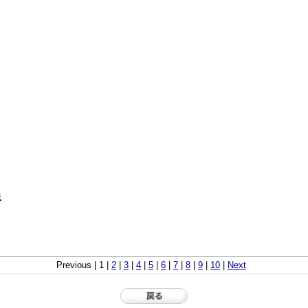
法
Previous | 1 |
2
|
3
|
4
|
5
|
6
|
7
|
8
|
9
|
10
|
Next