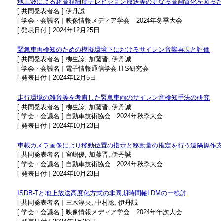
地上波による超高精細度テレビジョン放送等の更なる高画質化を図る
[ 共同発表者名 ] 伊丹誠
[ 学会・会議名 ] 映像情報メディア学会 2024年冬季大会
[ 発表日付 ] 2024年12月25日
緊急車両検知のための模擬環境下におけるサイレン音響再現と評価
[ 共同発表者名 ] 柳生諒, 加藤晋, 伊丹誠
[ 学会・会議名 ] 電子情報通信学会 ITS研究会
[ 発表日付 ] 2024年12月5日
走行環境の雑音等を考慮した緊急車両のサイレン音検知手法の研究
[ 共同発表者名 ] 柳生諒, 加藤晋, 伊丹誠
[ 学会・会議名 ] 自動車技術協会 2024年秋季大会
[ 発表日付 ] 2024年10月23日
車載カメラ画像により移動位置の指示と移動量の推定を行う遠隔操作
[ 共同発表者名 ] 宮嶋優, 加藤晋, 伊丹誠
[ 学会・会議名 ] 自動車技術協会 2024年秋季大会
[ 発表日付 ] 2024年10月23日
ISDB-Tと地上放送高度化方式の非同期時間軸LDMの一検討
[ 共同発表者名 ] 三木淳央, 中村聡, 伊丹誠
[ 学会・会議名 ] 映像情報メディア学会 2024年年次大会