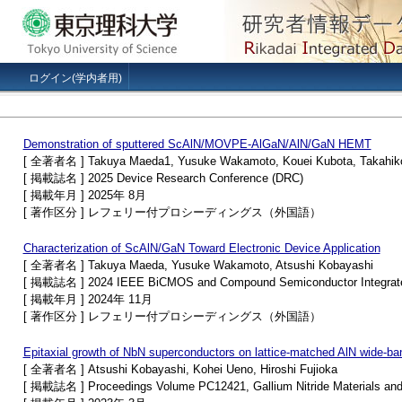
ログイン(学内者用)
Demonstration of sputtered ScAlN/MOVPE-AlGaN/AlN/GaN HEMT
[ 全著者名 ] Takuya Maeda1, Yusuke Wakamoto, Kouei Kubota, Takahiko 
[ 掲載誌名 ] 2025 Device Research Conference (DRC)
[ 掲載年月 ] 2025年 8月
[ 著作区分 ] レフェリー付プロシーディングス（外国語）
Characterization of ScAlN/GaN Toward Electronic Device Application
[ 全著者名 ] Takuya Maeda, Yusuke Wakamoto, Atsushi Kobayashi
[ 掲載誌名 ] 2024 IEEE BiCMOS and Compound Semiconductor Integrated
[ 掲載年月 ] 2024年 11月
[ 著作区分 ] レフェリー付プロシーディングス（外国語）
Epitaxial growth of NbN superconductors on lattice-matched AlN wide-b
[ 全著者名 ] Atsushi Kobayashi, Kohei Ueno, Hiroshi Fujioka
[ 掲載誌名 ] Proceedings Volume PC12421, Gallium Nitride Materials and