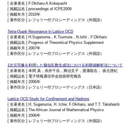
[ 全著者名 ] F.Okiharu A.Kobayashi
[ 掲載誌名 ] proceedings of ICPE2009
[ 掲載年月 ] 2010年
[ 著作区分 ] レフェリー付プロシーディングス（外国語）
Tetra-Quark Resonance in Lattice QCD
[ 全著者名 ] H.Suganuma，K.Tsumura，N.Ishii，F.Okiharu
[ 掲載誌名 ] Progress of Theoretical Physics Supplement
[ 掲載年月 ] 2007年
[ 著作区分 ] レフェリー付プロシーディングス（外国語）
1次元写像を利用した擬似乱数生成法における初期値解析法について
[ 全著者名 ] 本間 真，糸井千岳，興治文子，渡瀬龍右， 坂元啓紀
[ 掲載誌名 ] 電子情報通信学会技術研究報告
[ 掲載年月 ] 2006年
[ 著作区分 ] レフェリー付プロシーディングス（日本語）
Lattice QCD Study for Confinement and Hadrons
[ 全著者名 ] H. Suganuma, H. Ichie, F.Okiharu, and T.T. Takahashi
[ 掲載誌名 ] The African Journal of Mathematical Physics
[ 掲載年月 ] 2006年
[ 著作区分 ] レフェリー付プロシーディングス（外国語）