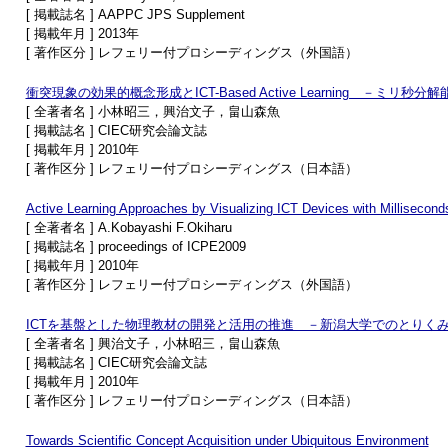
[ 掲載誌名 ] AAPPC JPS Supplement
[ 掲載年月 ] 2013年
[ 著作区分 ] レフェリー付プロシーディングス（外国語）
衝突現象の効果的概念形成とICT-Based Active Learning －
[ 全著者名 ] 小林昭三，興治文子，畠山森魚
[ 掲載誌名 ] CIEC研究会論文誌
[ 掲載年月 ] 2010年
[ 著作区分 ] レフェリー付プロシーディングス（日本語）
Active Learning Approaches by Visualizing ICT Devices with Millisecond
[ 全著者名 ] A.Kobayashi F.Okiharu
[ 掲載誌名 ] proceedings of ICPE2009
[ 掲載年月 ] 2010年
[ 著作区分 ] レフェリー付プロシーディングス（外国語）
ICTを基盤とした物理教材の開発と活用の推進 －新潟大学でのとりく
[ 全著者名 ] 興治文子，小林昭三，畠山森魚
[ 掲載誌名 ] CIEC研究会論文誌
[ 掲載年月 ] 2010年
[ 著作区分 ] レフェリー付プロシーディングス（日本語）
Towards Scientific Concept Acquisition under Ubiquitous Environment