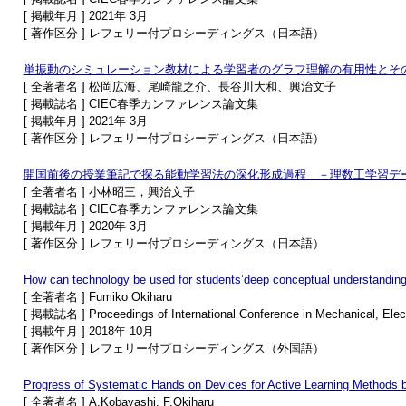
[ 掲載年月 ] 2021年 3月
[ 著作区分 ] レフェリー付プロシーディングス（日本語）
単振動のシミュレーション教材による学習者のグラフ理解の有用性とそ
[ 全著者名 ] 松岡広海、尾崎龍之介、長谷川大和、興治文子
[ 掲載誌名 ] CIEC春季カンファレンス論文集
[ 掲載年月 ] 2021年 3月
[ 著作区分 ] レフェリー付プロシーディングス（日本語）
開国前後の授業筆記で探る能動学習法の深化形成過程 －理数工学習デー
[ 全著者名 ] 小林昭三，興治文子
[ 掲載誌名 ] CIEC春季カンファレンス論文集
[ 掲載年月 ] 2020年 3月
[ 著作区分 ] レフェリー付プロシーディングス（日本語）
How can technology be used for students’deep conceptual understanding
[ 全著者名 ] Fumiko Okiharu
[ 掲載誌名 ] Proceedings of International Conference in Mechanical, Elect
[ 掲載年月 ] 2018年 10月
[ 著作区分 ] レフェリー付プロシーディングス（外国語）
Progress of Systematic Hands on Devices for Active Learning Methods by
[ 全著者名 ] A.Kobayashi, F.Okiharu