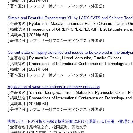
[ 掲載年月 ] 2021年 6月
[ 著作区分 ] レフェリー付プロシーディングス（外国語）
Simple and Beautiful Experiments XII by LADY CATS and Science Te
[ 全著者名 ] Kyoko Ishii, Masako Tanemura, Fumiko Okiharu, Haruka Oni
[ 掲載誌名 ] Proceedings of GIREP-ICPE-EPEC-MPTL 2019 conference, Jo
[ 掲載年月 ] 2021年 6月
[ 著作区分 ] レフェリー付プロシーディングス（外国語）
Current state of inquiry activities and issues to be explored in the analys
[ 全著者名 ] Ryunosuke Ozaki, Hiromi Matsuoka, Fumiko Okiharu
[ 掲載誌名 ] Proceedings of International Conference on Technology and
[ 掲載年月 ] 2021年 6月
[ 著作区分 ] レフェリー付プロシーディングス（外国語）
Application of wave simulations in distance education
[ 全著者名 ] Yamato Hasegawa, Hiromi Matsuoka, Ryunosuke Ozaki, Fu
[ 掲載誌名 ] Proceedings of International Conference on Technology and
[ 掲載年月 ] 2021年 6月
[ 著作区分 ] レフェリー付プロシーディングス（外国語）
実験レポートの分析から探る探究活動における課題とICT活用 ‐物理チャ
[ 全著者名 ] 尾崎龍之介、松岡広海、興治文子
[ 掲載誌名 ] CIEC春季カンファレンス論文集