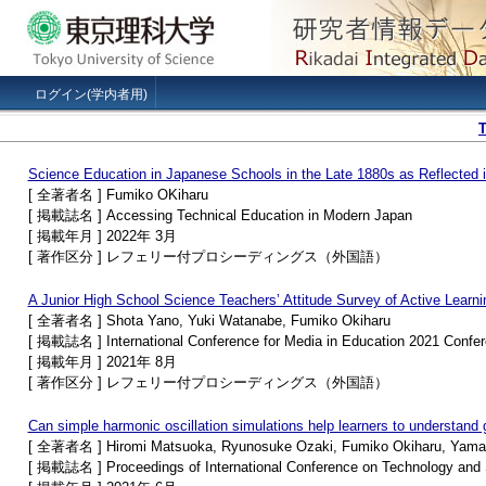
ログイン(学内者用)
Science Education in Japanese Schools in the Late 1880s as Reflected i
[ 全著者名 ] Fumiko OKiharu
[ 掲載誌名 ] Accessing Technical Education in Modern Japan
[ 掲載年月 ] 2022年 3月
[ 著作区分 ] レフェリー付プロシーディングス（外国語）
A Junior High School Science Teachers’ Attitude Survey of Active Learn
[ 全著者名 ] Shota Yano, Yuki Watanabe, Fumiko Okiharu
[ 掲載誌名 ] International Conference for Media in Education 2021 Confe
[ 掲載年月 ] 2021年 8月
[ 著作区分 ] レフェリー付プロシーディングス（外国語）
Can simple harmonic oscillation simulations help learners to understand
[ 全著者名 ] Hiromi Matsuoka, Ryunosuke Ozaki, Fumiko Okiharu, Yam
[ 掲載誌名 ] Proceedings of International Conference on Technology and