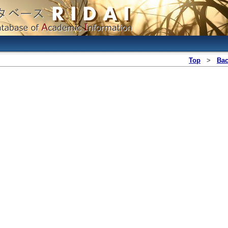
Top
>
Ba