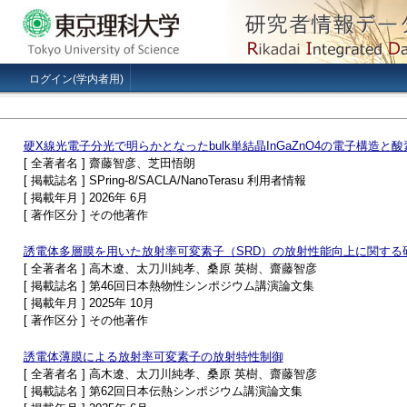
ログイン(学内者用)
硬X線光電子分光で明らかとなったbulk単結晶InGaZnO4の電子構造と
[ 全著者名 ] 齋藤智彦、芝田悟朗
[ 掲載誌名 ] SPring-8/SACLA/NanoTerasu 利用者情報
[ 掲載年月 ] 2026年 6月
[ 著作区分 ] その他著作
誘電体多層膜を用いた放射率可変素子（SRD）の放射性能向上に関する
[ 全著者名 ] 高木遼、太刀川純孝、桑原 英樹、齋藤智彦
[ 掲載誌名 ] 第46回日本熱物性シンポジウム講演論文集
[ 掲載年月 ] 2025年 10月
[ 著作区分 ] その他著作
誘電体薄膜による放射率可変素子の放射特性制御
[ 全著者名 ] 高木遼、太刀川純孝、桑原 英樹、齋藤智彦
[ 掲載誌名 ] 第62回日本伝熱シンポジウム講演論文集