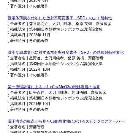
[ 掲載年月 ] 2025年 6月
[ 著作区分 ] その他著作
誘電体薄膜を付加した放射率可変素子（SRD）のふく射特性
[ 全著者名 ] 森谷龍之介、太刀川純孝、桑原 英樹、齋藤智彦
[ 掲載誌名 ] 第44回日本熱物性シンポジウム講演論文集
[ 掲載年月 ] 2023年 11月
[ 著作区分 ] その他著作
微小な組成変化に対する放射率可変素子（SRD）の熱放射特性変化
[ 全著者名 ] 星野遼、太刀川純孝、桑原 英樹、齋藤智彦
[ 掲載誌名 ] 第43回日本熱物性シンポジウム講演論文集
[ 掲載年月 ] 2022年 10月
[ 著作区分 ] その他著作
第一原理計算によるLa1-xCaxMnO3の転移温度の推算
[ 全著者名 ] 田平百佳、太刀川純孝、芝田悟朗、齋藤智彦
[ 掲載誌名 ] 第42回日本熱物性シンポジウム講演論文集
[ 掲載年月 ] 2021年 10月
[ 著作区分 ] その他著作
電子構造の観点から見たCoIII酸化物におけるスピンクロスオーバー
[ 全著者名 ] 齋藤智彦
[ 掲載誌名 ] 日本磁気学会第174研究会資料