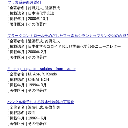
フッ素系表面改質剤
[ 全著者名 ] 好野則夫, 近藤行成
[ 掲載誌名 ] 日本油化学会誌
[ 掲載年月 ] 2000年 10月
[ 著作区分 ] その他著作
プラークコントロールをめざしたフッ素系シランカップリング剤の合成
[ 全著者名 ] 近藤行成, 好野則夫
[ 掲載誌名 ] 日本化学会コロイドおよび界面化学部会ニュースレター
[ 掲載年月 ] 2000年 2月
[ 著作区分 ] その他著作
Filtering organic solutes from water
[ 全著者名 ] M. Abe, Y. Kondo
[ 掲載誌名 ] CHEMTECH
[ 掲載年月 ] 1999年 3月
[ 著作区分 ] その他著作
ベシクル粒子による疎水性物質の可溶化
[ 全著者名 ] 近藤行成, 好野則夫
[ 掲載誌名 ] 表面
[ 掲載年月 ] 1996年 6月
[ 著作区分 ] その他著作