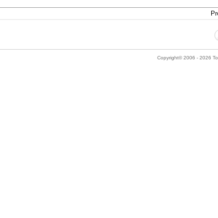
Pr
Copyright© 2006 - 2026 Tok