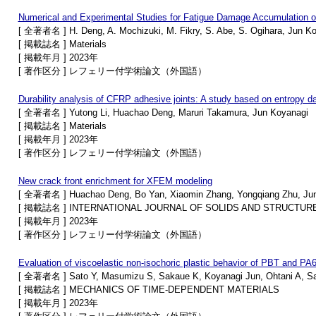
Numerical and Experimental Studies for Fatigue Damage Accumulation o
[ 全著者名 ] H. Deng, A. Mochizuki, M. Fikry, S. Abe, S. Ogihara, Jun K
[ 掲載誌名 ] Materials
[ 掲載年月 ] 2023年
[ 著作区分 ] レフェリー付学術論文（外国語）
Durability analysis of CFRP adhesive joints: A study based on entropy
[ 全著者名 ] Yutong Li, Huachao Deng, Maruri Takamura, Jun Koyanagi
[ 掲載誌名 ] Materials
[ 掲載年月 ] 2023年
[ 著作区分 ] レフェリー付学術論文（外国語）
New crack front enrichment for XFEM modeling
[ 全著者名 ] Huachao Deng, Bo Yan, Xiaomin Zhang, Yongqiang Zhu, Ju
[ 掲載誌名 ] INTERNATIONAL JOURNAL OF SOLIDS AND STRUCTUR
[ 掲載年月 ] 2023年
[ 著作区分 ] レフェリー付学術論文（外国語）
Evaluation of viscoelastic non-isochoric plastic behavior of PBT and PA
[ 全著者名 ] Sato Y, Masumizu S, Sakaue K, Koyanagi Jun, Ohtani A, Sa
[ 掲載誌名 ] MECHANICS OF TIME-DEPENDENT MATERIALS
[ 掲載年月 ] 2023年