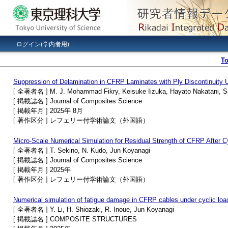
ログイン(学内者用)
T
Suppression of Delamination in CFRP Laminates with Ply Discontinuity
[ 全著者名 ] M. J. Mohammad Fikry, Keisuke Iizuka, Hayato Nakatani, Sat
[ 掲載誌名 ] Journal of Composites Science
[ 掲載年月 ] 2025年 8月
[ 著作区分 ] レフェリー付学術論文（外国語）
Micro-Scale Numerical Simulation for Residual Strength of CFRP After Cy
[ 全著者名 ] T. Sekino, N. Kudo, Jun Koyanagi
[ 掲載誌名 ] Journal of Composites Science
[ 掲載年月 ] 2025年
[ 著作区分 ] レフェリー付学術論文（外国語）
Numerical simulation of fatigue damage in CFRP cables under cyclic loa
[ 全著者名 ] Y. Li, H. Shiozaki, R. Inoue, Jun Koyanagi
[ 掲載誌名 ] COMPOSITE STRUCTURES