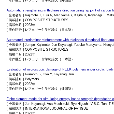
[ 著作区分 ] レフェリー付学術論文（外国語）
Automatic strengthening in thickness direction using lap joint of carbon fi
[ 全著者名 ] Kajimoto J, Fujii A, Maruyama Y, Kajita H, Koyanagi J, Mat
[ 掲載誌名 ] COMPOSITE STRUCTURES
[ 掲載年月 ] 2023年
[ 著作区分 ] レフェリー付学術論文（日本語）
Automated interlaminar reinforcement with thickness directional fiber arr
[ 全著者名 ] Jumpei Kajimoto, Jun Koyanagi, Yusuke Maruyama, Hideyuki
[ 掲載誌名 ] COMPOSITE STRUCTURES
[ 掲載年月 ] 2022年
[ 著作区分 ] レフェリー付学術論文（日本語）
Evaluation of microscopic damage of PEEK polymers under cyclic loadi
[ 全著者名 ] Iwamoto S, Oya Y, Koyanagi Jun
[ 掲載誌名 ] Polymers
[ 掲載年月 ] 2022年
[ 著作区分 ] レフェリー付学術論文（外国語）
Finite element model for simulating entropy-based strength-degradation of 
[ 全著者名 ] Jun Koyanagi, Asa Mochizuki, Ryo Higuchi, V.B.C. Tan, T.E
[ 掲載誌名 ] INTERNATIONAL JOURNAL OF FATIGUE
[ 掲載年月 ] 2022年