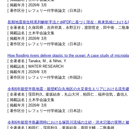
[ 掲載年月 ] 2026年 3月
[ 著作区分 ] レフェリー付学術論文（日本語）
長期地震発生時系列解析手法とd4PDFに基づく現在・将来気候におけ
[ 全著者名 ] 久保田舜，吉井祥真，永野正行，渡部哲史，田中衛，二瓶
[ 掲載誌名 ] 土木学会論文集
[ 掲載年月 ] 2026年 3月
[ 著作区分 ] レフェリー付学術論文（日本語）
How flooding rivers deliver plastic to the ocean: A case study of microp
[ 全著者名 ] Tanaka, M., & Nihei, Y.
[ 掲載誌名 ] WATER RESEARCH
[ 掲載年月 ] 2026年 3月
[ 著作区分 ] レフェリー付学術論文（外国語）
令和6年能登半島地震・能登町白丸地区の火災発生エリアにおける流失
[ 全著者名 ] 窪田利久, 釜坂結奈，丸山大河，柏田仁，福井信気，森信
[ 掲載誌名 ] 土木学会論文集
[ 掲載年月 ] 2026年 3月
[ 著作区分 ] レフェリー付学術論文（日本語）
令和6年能登半島豪雨時における塚田川流域の土砂・洪水氾濫の実態と
[ 全著者名 ] 柏田仁，窪田利久，釜坂結奈，原田大輔，二瓶泰雄