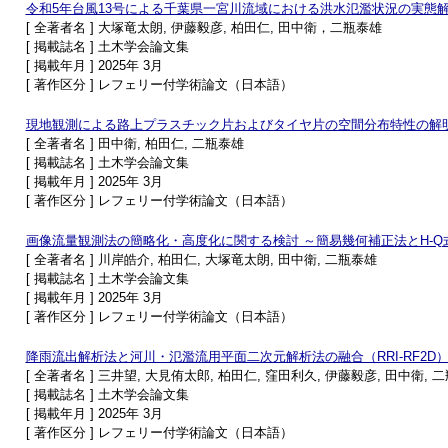
令和5年台風13号による千葉県一宮川流域における洪水氾濫状況の実態
[ 全著者名 ] 大塚竜太朗, 伊藤毅彦, 柏田仁, 田中衛，二瓶泰雄
[ 掲載誌名 ] 土木学会論文集
[ 掲載年月 ] 2025年 3月
[ 著作区分 ] レフェリー付学術論文（日本語）
現地観測による路上プラスチック片およびタイヤ片の空間分布特性の解
[ 全著者名 ] 田中衛, 柏田仁, 二瓶泰雄
[ 掲載誌名 ] 土木学会論文集
[ 掲載年月 ] 2025年 3月
[ 著作区分 ] レフェリー付学術論文（日本語）
画像流量観測法の簡略化・高度化に関する検討 ～簡易幾何補正法とH-
[ 全著者名 ] 川岸皓介, 柏田仁, 大塚竜太朗, 田中衛, 二瓶泰雄
[ 掲載誌名 ] 土木学会論文集
[ 掲載年月 ] 2025年 3月
[ 著作区分 ] レフェリー付学術論文（日本語）
降雨流出解析法と河川・氾濫流用平面二次元解析法の融合（RRI-RF2D
[ 全著者名 ] 三井望, 大見侑太郎, 柏田仁, 窪田利久, 伊藤毅彦, 田中衛, 
[ 掲載誌名 ] 土木学会論文集
[ 掲載年月 ] 2025年 3月
[ 著作区分 ] レフェリー付学術論文（日本語）