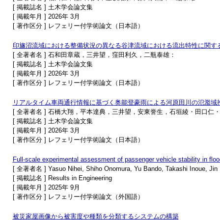
[ 掲載誌名 ] 土木学会論文集
[ 掲載年月 ] 2026年 3月
[ 著作区分 ] レフェリー付学術論文（日本語）
印旛沼流域における整備状況の異なる谷津流域における流出特性に関す
[ 全著者名 ] 石和田章蔵，三井望，窪田利久，二瓶泰雄：
[ 掲載誌名 ] 土木学会論文集
[ 掲載年月 ] 2026年 3月
[ 著作区分 ] レフェリー付学術論文（日本語）
リアルタイム車両通行情報に基づく奥能登豪雨による河原田川の氾濫域
[ 全著者名 ] 石橋大翔，平本達典，三井望，安東誉生，石垣綾・田口仁
[ 掲載誌名 ] 土木学会論文集
[ 掲載年月 ] 2026年 3月
[ 著作区分 ] レフェリー付学術論文（日本語）
Full-scale experimental assessment of passenger vehicle stability in flo
[ 全著者名 ] Yasuo Nihei, Shiho Onomura, Yu Bando, Takashi Inoue, Jin
[ 掲載誌名 ] Results in Engineering
[ 掲載年月 ] 2025年 9月
[ 著作区分 ] レフェリー付学術論文（外国語）
被災家屋画像から被害度や種類を分類するシステムの構築