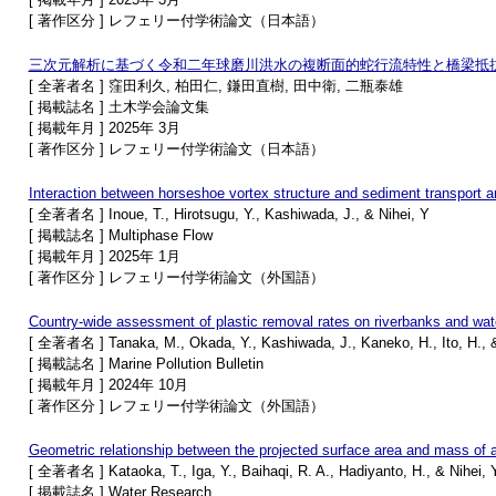
[ 著作区分 ] レフェリー付学術論文（日本語）
三次元解析に基づく令和二年球磨川洪水の複断面的蛇行流特性と橋梁抵
[ 全著者名 ] 窪田利久, 柏田仁, 鎌田直樹, 田中衛, 二瓶泰雄
[ 掲載誌名 ] 土木学会論文集
[ 掲載年月 ] 2025年 3月
[ 著作区分 ] レフェリー付学術論文（日本語）
Interaction between horseshoe vortex structure and sediment transport ar
[ 全著者名 ] Inoue, T., Hirotsugu, Y., Kashiwada, J., & Nihei, Y
[ 掲載誌名 ] Multiphase Flow
[ 掲載年月 ] 2025年 1月
[ 著作区分 ] レフェリー付学術論文（外国語）
Country-wide assessment of plastic removal rates on riverbanks and wat
[ 全著者名 ] Tanaka, M., Okada, Y., Kashiwada, J., Kaneko, H., Ito, H., &
[ 掲載誌名 ] Marine Pollution Bulletin
[ 掲載年月 ] 2024年 10月
[ 著作区分 ] レフェリー付学術論文（外国語）
Geometric relationship between the projected surface area and mass of a 
[ 全著者名 ] Kataoka, T., Iga, Y., Baihaqi, R. A., Hadiyanto, H., & Nihei, 
[ 掲載誌名 ] Water Research