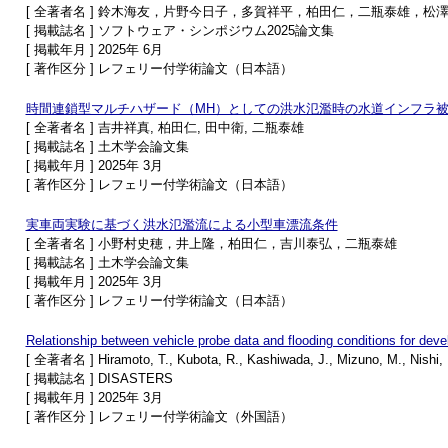
[ 全著者名 ] 鈴木海友，片野今日子，多賀祥平，柏田仁，二瓶泰雄，松
[ 掲載誌名 ] ソフトウェア・シンポジウム2025論文集
[ 掲載年月 ] 2025年 6月
[ 著作区分 ] レフェリー付学術論文（日本語）
時間連鎖型マルチハザード（MH）としての洪水氾濫時の水道インフラ被
[ 全著者名 ] 吉井祥真, 柏田仁, 田中衛, 二瓶泰雄
[ 掲載誌名 ] 土木学会論文集
[ 掲載年月 ] 2025年 3月
[ 著作区分 ] レフェリー付学術論文（日本語）
実車両実験に基づく洪水氾濫流による小型車漂流条件
[ 全著者名 ] 小野村史穂，井上隆，柏田仁，吉川泰弘，二瓶泰雄
[ 掲載誌名 ] 土木学会論文集
[ 掲載年月 ] 2025年 3月
[ 著作区分 ] レフェリー付学術論文（日本語）
Relationship between vehicle probe data and flooding conditions for deve
[ 全著者名 ] Hiramoto, T., Kubota, R., Kashiwada, J., Mizuno, M., Nishi, K
[ 掲載誌名 ] DISASTERS
[ 掲載年月 ] 2025年 3月
[ 著作区分 ] レフェリー付学術論文（外国語）