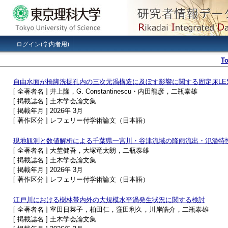
ログイン(学内者用)
T
自由水面が橋脚洗掘孔内の三次元渦構造に及ぼす影響に関する固定床LE
[ 全著者名 ] 井上隆，G. Constantinescu・内田龍彦，二瓶泰雄
[ 掲載誌名 ] 土木学会論文集
[ 掲載年月 ] 2026年 3月
[ 著作区分 ] レフェリー付学術論文（日本語）
現地観測と数値解析による千葉県一宮川・谷津流域の降雨流出・氾濫特
[ 全著者名 ] 大埜健吾，大塚竜太朗，二瓶泰雄
[ 掲載誌名 ] 土木学会論文集
[ 掲載年月 ] 2026年 3月
[ 著作区分 ] レフェリー付学術論文（日本語）
江戸川における樹林帯内外の大規模水平渦発生状況に関する検討
[ 全著者名 ] 室田日菜子，柏田仁，窪田利久，川岸皓介，二瓶泰雄
[ 掲載誌名 ] 土木学会論文集