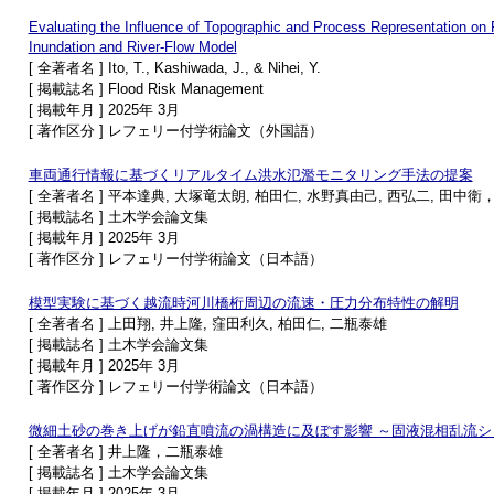
Evaluating the Influence of Topographic and Process Representation on 
Inundation and River‐Flow Model
[ 全著者名 ] Ito, T., Kashiwada, J., & Nihei, Y.
[ 掲載誌名 ] Flood Risk Management
[ 掲載年月 ] 2025年 3月
[ 著作区分 ] レフェリー付学術論文（外国語）
車両通行情報に基づくリアルタイム洪水氾濫モニタリング手法の提案
[ 全著者名 ] 平本達典, 大塚竜太朗, 柏田仁, 水野真由己, 西弘二, 田中
[ 掲載誌名 ] 土木学会論文集
[ 掲載年月 ] 2025年 3月
[ 著作区分 ] レフェリー付学術論文（日本語）
模型実験に基づく越流時河川橋桁周辺の流速・圧力分布特性の解明
[ 全著者名 ] 上田翔, 井上隆, 窪田利久, 柏田仁, 二瓶泰雄
[ 掲載誌名 ] 土木学会論文集
[ 掲載年月 ] 2025年 3月
[ 著作区分 ] レフェリー付学術論文（日本語）
微細土砂の巻き上げが鉛直噴流の渦構造に及ぼす影響 ～固液混相乱流
[ 全著者名 ] 井上隆，二瓶泰雄
[ 掲載誌名 ] 土木学会論文集
[ 掲載年月 ] 2025年 3月