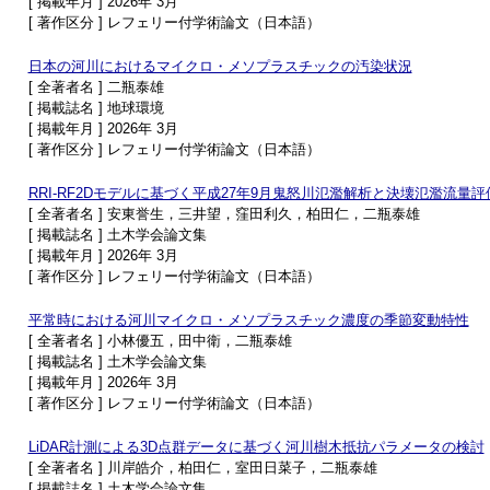
[ 掲載年月 ] 2026年 3月
[ 著作区分 ] レフェリー付学術論文（日本語）
日本の河川におけるマイクロ・メソプラスチックの汚染状況
[ 全著者名 ] 二瓶泰雄
[ 掲載誌名 ] 地球環境
[ 掲載年月 ] 2026年 3月
[ 著作区分 ] レフェリー付学術論文（日本語）
RRI-RF2Dモデルに基づく平成27年9月鬼怒川氾濫解析と決壊氾濫流量評
[ 全著者名 ] 安東誉生，三井望，窪田利久，柏田仁，二瓶泰雄
[ 掲載誌名 ] 土木学会論文集
[ 掲載年月 ] 2026年 3月
[ 著作区分 ] レフェリー付学術論文（日本語）
平常時における河川マイクロ・メソプラスチック濃度の季節変動特性
[ 全著者名 ] 小林優五，田中衛，二瓶泰雄
[ 掲載誌名 ] 土木学会論文集
[ 掲載年月 ] 2026年 3月
[ 著作区分 ] レフェリー付学術論文（日本語）
LiDAR計測による3D点群データに基づく河川樹木抵抗パラメータの検討
[ 全著者名 ] 川岸皓介，柏田仁，室田日菜子，二瓶泰雄
[ 掲載誌名 ] 土木学会論文集