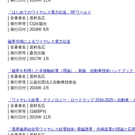
[ 発行日付 ] 2018年 11月
「はじめてのワイヤレス電力伝送」RFワールド
[ 全著者名 ] 居村岳広
[ 発行所等 ] CQ出版社
[ 発行日付 ] 2018年 8月
磁界共鳴によるワイヤレス電力伝送
[ 全著者名 ] 居村岳広
[ 発行所等 ] 森北出版
[ 発行日付 ] 2017年 1月
「磁界を利用した非接触給電（理論）」新版 自動車技術ハンドブック 設
[ 全著者名 ] 居村岳広
[ 発行所等 ] 公益社団法人自動車技術会
[ 発行日付 ] 2016年 2月
「ワイヤレス給電」テクノロジー・ロードマップ 2016-2025＜自動車
[ 全著者名 ] 居村岳広
[ 発行所等 ] 日経BP社
[ 発行日付 ] 2015年 11月
「電界磁界結合型ワイヤレス給電技術−電磁誘導・共鳴送電の理論と応用
[ 全著者名 ] 居村岳広