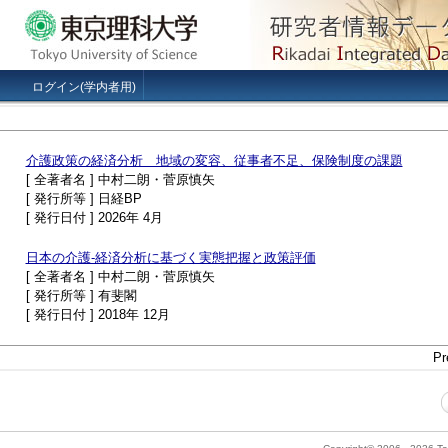
ログイン(学内者用)
介護政策の経済分析 地域の変容、従事者不足、保険制度の課題
[ 全著者名 ] 中村二朗・菅原慎矢
[ 発行所等 ] 日経BP
[ 発行日付 ] 2026年 4月
日本の介護-経済分析に基づく実態把握と政策評価
[ 全著者名 ] 中村二朗・菅原慎矢
[ 発行所等 ] 有斐閣
[ 発行日付 ] 2018年 12月
Pr