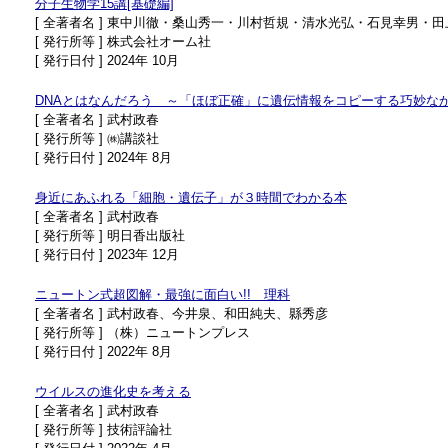
分子生物学15講[基礎編]
[ 全著者名 ] 東中川徹・桑山秀一・川村哲規・清水光弘・石見幸男
[ 発行所等 ] 株式会社オーム社
[ 発行日付 ] 2024年 10月
DNAとはなんだろう ～「ほぼ正確」に遺伝情報をコピーする巧妙な
[ 全著者名 ] 武村政春
[ 発行所等 ] ㈱講談社
[ 発行日付 ] 2024年 8月
身近にあふれる「細胞・遺伝子」が３時間でわかる本
[ 全著者名 ] 武村政春
[ 発行所等 ] 明日香出版社
[ 発行日付 ] 2023年 12月
ニュートン式超図解・最強に面白い!! 理科
[ 全著者名 ] 武村政春、今井泉、和田純夫、縣秀彦
[ 発行所等 ] （株）ニュートンプレス
[ 発行日付 ] 2022年 8月
ウイルスの進化史を考える
[ 全著者名 ] 武村政春
[ 発行所等 ] 技術評論社