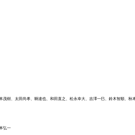
、橋本茂樹、太田尚孝、鞆達也、和田直之、松永幸大、吉澤一巳、鈴木智順、秋
森本弘一