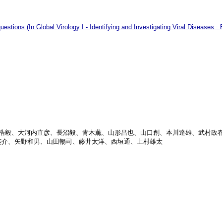
estions (In Global Virology I - Identifying and Investigating Viral Diseases :
、鎌田浩毅、大河内直彦、長沼毅、青木薫、山形昌也、山口創、本川達雄、武村
英介、矢野和男、山田暢司、藤井太洋、西垣通、上村雄太