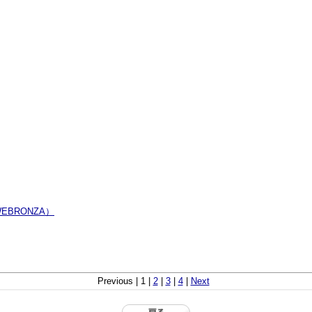
BRONZA）
Previous | 1 |
2
|
3
|
4
|
Next