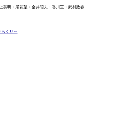
・田上英明・尾花望・金井昭夫・香川亘・武村政春
からくり～