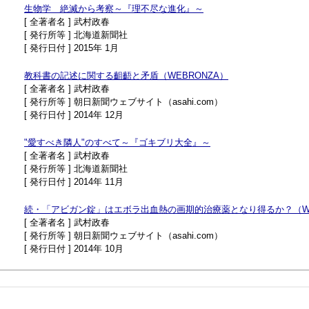
生物学 絶滅から考察～『理不尽な進化』～
[ 全著者名 ] 武村政春
[ 発行所等 ] 北海道新聞社
[ 発行日付 ] 2015年 1月
教科書の記述に関する齟齬と矛盾（WEBRONZA）
[ 全著者名 ] 武村政春
[ 発行所等 ] 朝日新聞ウェブサイト（asahi.com）
[ 発行日付 ] 2014年 12月
"愛すべき隣人"のすべて～『ゴキブリ大全』～
[ 全著者名 ] 武村政春
[ 発行所等 ] 北海道新聞社
[ 発行日付 ] 2014年 11月
続・「アビガン錠」はエボラ出血熱の画期的治療薬となり得るか？（WE
[ 全著者名 ] 武村政春
[ 発行所等 ] 朝日新聞ウェブサイト（asahi.com）
[ 発行日付 ] 2014年 10月