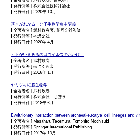
[ 発行所等 ] 株式会社技術評論社
[ 発行日付 ] 2020年 10月
基本がわかる 分子生物学集中講義
[ 全著者名 ] 武村政春著, 花岡文雄監修
[ 発行所等 ] ㈱講談社
[ 発行日付 ] 2020年 4月
ヒトがいまあるのはウイルスのおかげ！
[ 全著者名 ] 武村政春
[ 発行所等 ] ㈱さくら舎
[ 発行日付 ] 2019年 1月
ヤミツキ細胞生物学
[ 全著者名 ] 武村政春
[ 発行所等 ] 株式会社 じほう
[ 発行日付 ] 2018年 6月
Evolutionary interaction between archaeal-eukaryal cell lineages and 
[ 全著者名 ] Masaharu Takemura, Tomohiro Mochizuki
[ 発行所等 ] Springer International Publishing
[ 発行日付 ] 2017年 10月