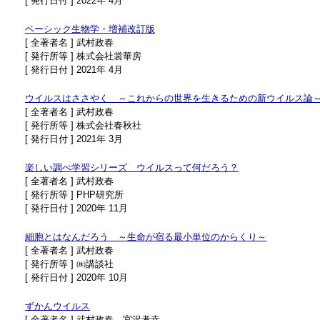
[ 発行日付 ] 2022年 4月
ベーシック生物学・増補改訂版
[ 全著者名 ] 武村政春
[ 発行所等 ] 株式会社裳華房
[ 発行日付 ] 2021年 4月
ウイルスはささやく ～これからの世界を生きるための新ウイルス論
[ 全著者名 ] 武村政春
[ 発行所等 ] 株式会社春秋社
[ 発行日付 ] 2021年 3月
楽しい調べ学習シリーズ ウイルスって何だろう？
[ 全著者名 ] 武村政春
[ 発行所等 ] PHP研究所
[ 発行日付 ] 2020年 11月
細胞とはなんだろう ～生命が宿る最小単位のからくり～
[ 全著者名 ] 武村政春
[ 発行所等 ] ㈱講談社
[ 発行日付 ] 2020年 10月
ずかんウイルス
[ 全著者名 ] 武村政春、宮沢孝幸