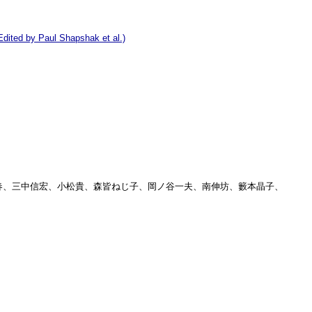
 Edited by Paul Shapshak et al.)
政春、三中信宏、小松貴、森皆ねじ子、岡ノ谷一夫、南伸坊、籔本晶子、