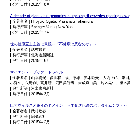
[ 発行日付 ] 2015年 8月
A decade of giant virus genomics: surprising discoveries opening new qu
[ 全著者名 ] Hiroyuki Ogata, Masaharu Takemura
[ 発行所等 ] Springer-Verlag New York
[ 発行日付 ] 2015年 7月
世の健康至上主義に異議～『不健康は悪なのか』～
[ 全著者名 ] 武村政春
[ 発行所等 ] 北海道新聞社
[ 発行日付 ] 2015年 6月
サイエンス・ブック・トラベル
[ 全著者名 ] 山本貴光、多田将、福井康雄、赤木昭夫、大内正己
小澤久、矢野創、高井研、岡田美智男、吉成真由美、鈴木晃仁、榎木
[ 発行所等 ] 河出書房新社
[ 発行日付 ] 2015年 3月
巨大ウイルスと第４のドメイン ～生命進化論のパラダイムシフト～
[ 全著者名 ] 武村政春
[ 発行所等 ] ㈱講談社
[ 発行日付 ] 2015年 2月