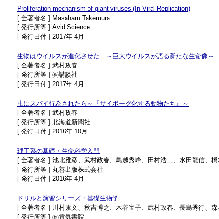
Proliferation mechanism of giant viruses (In Viral Replication)
[ 全著者名 ] Masaharu Takemura
[ 発行所等 ] Avid Science
[ 発行日付 ] 2017年 4月
生物はウイルスが進化させた ～巨大ウイルスが語る新たな生命像～
[ 全著者名 ] 武村政春
[ 発行所等 ] ㈱講談社
[ 発行日付 ] 2017年 4月
虫にスパイ行為されたら～『サイボーグ化する動物たち』～
[ 全著者名 ] 武村政春
[ 発行所等 ] 北海道新聞社
[ 発行日付 ] 2016年 10月
理工系の基礎・生命科学入門
[ 全著者名 ] 池北雅彦、武村政春、鳥越秀峰、田村浩二、水田龍信
[ 発行所等 ] 丸善出版株式会社
[ 発行日付 ] 2016年 4月
ドリルと演習シリーズ・基礎生物学
[ 全著者名 ] 川村康文、秋吉博之、木谷宝子、武村政春、長島秀行、
[ 発行所等 ] ㈱電気書院