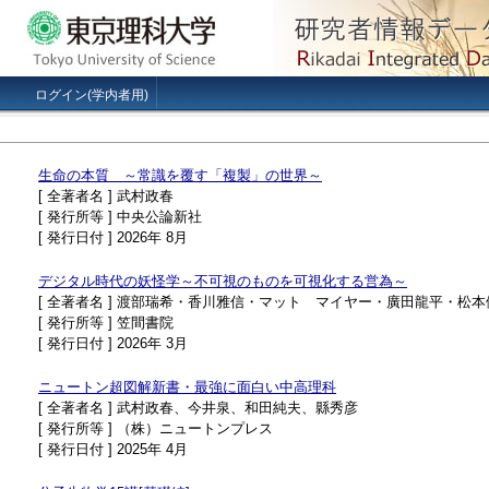
ログイン(学内者用)
生命の本質 ～常識を覆す「複製」の世界～
[ 全著者名 ] 武村政春
[ 発行所等 ] 中央公論新社
[ 発行日付 ] 2026年 8月
デジタル時代の妖怪学～不可視のものを可視化する営為～
[ 全著者名 ] 渡部瑞希・香川雅信・マット マイヤー・廣田龍平・松
[ 発行所等 ] 笠間書院
[ 発行日付 ] 2026年 3月
ニュートン超図解新書・最強に面白い中高理科
[ 全著者名 ] 武村政春、今井泉、和田純夫、縣秀彦
[ 発行所等 ] （株）ニュートンプレス
[ 発行日付 ] 2025年 4月