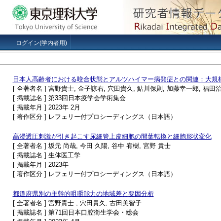
ログイン(学内者用)
日本人高齢者における咬合状態とアルツハイマー病発症との関連：大規模コホート
[ 全著者名 ] 宮野貴士, 金子諒右, 穴田貴久, 鮎川保則, 加藤幸一郎, 福田
[ 掲載誌名 ] 第33回日本疫学会学術集会
[ 掲載年月 ] 2023年 2月
[ 著作区分 ] レフェリー付プロシーディングス（日本語）
高浸透圧刺激が引き起こす尿細管上皮細胞の間葉転換と細胞形状変化
[ 全著者名 ] 坂元 尚哉, 今田 久陽, 谷中 宥樹, 宮野 貴士
[ 掲載誌名 ] 生体医工学
[ 掲載年月 ] 2023年
[ 著作区分 ] レフェリー付プロシーディングス（日本語）
都道府県別の主幹的咀嚼能力の地域差と要因分析
[ 全著者名 ] 宮野貴士 , 穴田貴久, 古田美智子
[ 掲載誌名 ] 第71回日本口腔衛生学会・総会