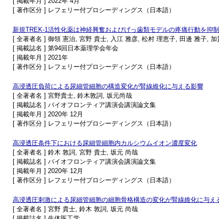
[ 掲載年月 ] 2022年 4月
[ 著作区分 ] レフェリー付プロシーディングス（日本語）
新規TREK-1活性化薬は神経興奮およびげっ歯類モデルの疼痛行動を抑
[ 全著者名 ] 御領 憲治, 宮野 貴士, 入江 雅彦, 松村 理恵子, 田邊 雅子, 
[ 掲載誌名 ] 第94回日本薬理学会年会
[ 掲載年月 ] 2021年
[ 著作区分 ] レフェリー付プロシーディングス（日本語）
高浸透圧負荷による尿細管細胞の構造変化が腎線維化に与える影響
[ 全著者名 ] 宮野貴士, 鈴木敦詞, 坂元尚哉
[ 掲載誌名 ] バイオフロンティア講演会講演論文集
[ 掲載年月 ] 2020年 12月
[ 著作区分 ] レフェリー付プロシーディングス（日本語）
高浸透圧条件下における尿細管細胞内カルシウムイオン濃度変化
[ 全著者名 ] 鈴木 敦詞, 宮野 貴士, 坂元 尚哉
[ 掲載誌名 ] バイオフロンティア講演会講演論文集
[ 掲載年月 ] 2020年 12月
[ 著作区分 ] レフェリー付プロシーディングス（日本語）
高浸透圧刺激による尿細管細胞の細胞骨格構造の変化が腎線維化に与え
[ 全著者名 ] 宮野 貴士, 鈴木 敦詞, 坂元 尚哉
[ 掲載誌名 ] 生体医工学