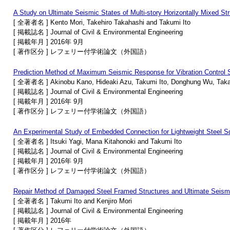
A Study on Ultimate Seismic States of Multi-story Horizontally Mixed St
[ 全著者名 ] Kento Mori, Takehiro Takahashi and Takumi Ito
[ 掲載誌名 ] Journal of Civil & Environmental Engineering
[ 掲載年月 ] 2016年 9月
[ 著作区分 ] レフェリー付学術論文（外国語）
Prediction Method of Maximum Seismic Response for Vibration Control S
[ 全著者名 ] Akinobu Kano, Hideaki Azu, Takumi Ito, Donghung Wu, Taka
[ 掲載誌名 ] Journal of Civil & Environmental Engineering
[ 掲載年月 ] 2016年 9月
[ 著作区分 ] レフェリー付学術論文（外国語）
An Experimental Study of Embedded Connection for Lightweight Steel Sq
[ 全著者名 ] Itsuki Yagi, Mana Kitahonoki and Takumi Ito
[ 掲載誌名 ] Journal of Civil & Environmental Engineering
[ 掲載年月 ] 2016年 9月
[ 著作区分 ] レフェリー付学術論文（外国語）
Repair Method of Damaged Steel Framed Structures and Ultimate Seismi
[ 全著者名 ] Takumi Ito and Kenjiro Mori
[ 掲載誌名 ] Journal of Civil & Environmental Engineering
[ 掲載年月 ] 2016年