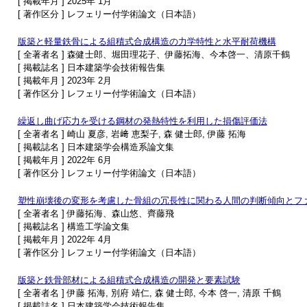
[ 掲載年月 ] 2025年 1月
[ 著作区分 ] レフェリー付学術論文（日本語）
版築と軽量鉄骨による組積式合成構造の力学特性と水平耐荷機構
[ 全著者名 ] 森健士郎、堀田理花子、伊藤拓海、今本啓一、清原千鶴
[ 掲載誌名 ] 日本建築学会技術報告集
[ 掲載年月 ] 2023年 2月
[ 著作区分 ] レフェリー付学術論文（日本語）
繰返し曲げ応力を受ける鋼材の発熱特性を利用した損傷評価法
[ 全著者名 ] 崎山 夏彦, 岩﨑 恵梨子, 森 健士郎, 伊藤 拓海
[ 掲載誌名 ] 日本建築学会構造系論文集
[ 掲載年月 ] 2022年 6月
[ 著作区分 ] レフェリー付学術論文（日本語）
塑性崩壊後の変形を考慮した骨組の冗長性に関わる人間の判断傾向とフ
[ 全著者名 ] 伊藤拓海、森山悠、齊藤飛
[ 掲載誌名 ] 構造工学論文集
[ 掲載年月 ] 2022年 4月
[ 著作区分 ] レフェリー付学術論文（日本語）
版築と鉄骨部材による組積式合成構造の開発と要素試験
[ 全著者名 ] 伊藤 拓海, 別府 靖仁, 森 健士郎, 今本 啓一, 清原 千鶴
[ 掲載誌名 ] 日本建築学会技術報告集