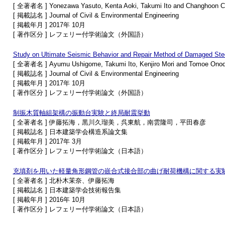
[ 全著者名 ] Yonezawa Yasuto, Kenta Aoki, Takumi Ito and Changhoon C
[ 掲載誌名 ] Journal of Civil & Environmental Engineering
[ 掲載年月 ] 2017年 10月
[ 著作区分 ] レフェリー付学術論文（外国語）
Study on Ultimate Seismic Behavior and Repair Method of Damaged St
[ 全著者名 ] Ayumu Ushigome, Takumi Ito, Kenjiro Mori and Tomoe Ono
[ 掲載誌名 ] Journal of Civil & Environmental Engineering
[ 掲載年月 ] 2017年 10月
[ 著作区分 ] レフェリー付学術論文（外国語）
制振木質軸組架構の振動台実験と終局耐震挙動
[ 全著者名 ] 伊藤拓海，黒川久瑠美，呉東航，南雲隆司，平田春彦
[ 掲載誌名 ] 日本建築学会構造系論文集
[ 掲載年月 ] 2017年 3月
[ 著作区分 ] レフェリー付学術論文（日本語）
充填剤を用いた軽量角形鋼管の嵌合式接合部の曲げ耐荷機構に関する実
[ 全著者名 ] 北朴木茉奈、伊藤拓海
[ 掲載誌名 ] 日本建築学会技術報告集
[ 掲載年月 ] 2016年 10月
[ 著作区分 ] レフェリー付学術論文（日本語）