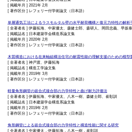
[ 掲載年月 ] 2021年 2月
[ 著作区分 ] レフェリー付学術論文（日本語）
単層通気工法によるラスモルタル壁の水平耐荷機構と復元力特性の解析
[ 全著者名 ] 伊藤拓海、中家優太、森健士郎、森研人、岡田忠義、早坂
[ 掲載誌名 ] 日本建築学会構造系論文集
[ 掲載年月 ] 2020年 2月
[ 著作区分 ] レフェリー付学術論文（日本語）
木質構造における在来軸組構法住宅の耐震性能の理解支援のための模型
[ 全著者名 ] 神戸渡、伊藤拓海
[ 掲載誌名 ] 構造工学論文集
[ 掲載年月 ] 2019年 3月
[ 著作区分 ] レフェリー付学術論文（日本語）
軽量角形鋼管の嵌合式接合部の力学特性と曲げ耐力評価法
[ 全著者名 ] 伊藤拓海、中家優太、八木一樹、森健士郎、崔彰訓
[ 掲載誌名 ] 日本建築学会構造系論文集
[ 掲載年月 ] 2019年 2月
[ 著作区分 ] レフェリー付学術論文（日本語）
角形鋼管による嵌合式接合部の力学特性と構造性能に関する研究
[ 全著者名 ] 中家優太，伊藤拓海，八木一樹，崔彰訓