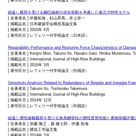
[ 著作区分 ] レフェリー付学術論文（外国語）
繰返し載荷を受ける鋼圧縮材の劣化挙動を考慮した復元力特性モデル
[ 全著者名 ] 伊藤拓海，杉山昇馬，井上祥一
[ 掲載誌名 ] 日本建築学会構造系論文集
[ 掲載年月 ] 2015年 4月
[ 著作区分 ] レフェリー付学術論文（日本語）
Repairability Performance and Restoring Force Characteristics of Dama
[ 全著者名 ] Kenjiro Mori, Takumi Ito, Hanako Sato, Hiroka Munemura, 
[ 掲載誌名 ] International Journal of High-Rise Buildings
[ 掲載年月 ] 2015年 3月
[ 著作区分 ] レフェリー付学術論文（外国語）
Sensitivity Analysis Related to Redundancy of Regular and Irregular Fr
[ 全著者名 ] Takumi Ito, Toshinobu Takemura
[ 掲載誌名 ] International Journal of High-Rise Buildings
[ 掲載年月 ] 2014年 12月
[ 著作区分 ] レフェリー付学術論文（外国語）
繰返し塑性振幅載荷を受ける角形鋼管柱の塑性変形性能と累積損傷評価
[ 全著者名 ] 加藤 隆之，森 健士郎，伊藤 拓海
[ 掲載誌名 ] 構造工学論文集
[ 掲載年月 ] 2014年 3月