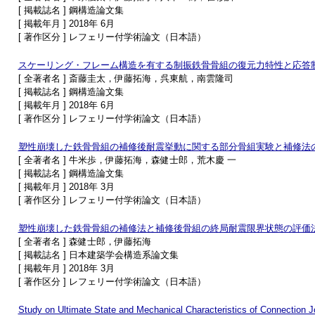
[ 掲載誌名 ] 鋼構造論文集
[ 掲載年月 ] 2018年 6月
[ 著作区分 ] レフェリー付学術論文（日本語）
スケーリング・フレーム構造を有する制振鉄骨骨組の復元力特性と応答
[ 全著者名 ] 斎藤圭太，伊藤拓海，呉東航，南雲隆司
[ 掲載誌名 ] 鋼構造論文集
[ 掲載年月 ] 2018年 6月
[ 著作区分 ] レフェリー付学術論文（日本語）
塑性崩壊した鉄骨骨組の補修後耐震挙動に関する部分骨組実験と補修法
[ 全著者名 ] 牛米歩，伊藤拓海，森健士郎，荒木慶 一
[ 掲載誌名 ] 鋼構造論文集
[ 掲載年月 ] 2018年 3月
[ 著作区分 ] レフェリー付学術論文（日本語）
塑性崩壊した鉄骨骨組の補修法と補修後骨組の終局耐震限界状態の評価
[ 全著者名 ] 森健士郎，伊藤拓海
[ 掲載誌名 ] 日本建築学会構造系論文集
[ 掲載年月 ] 2018年 3月
[ 著作区分 ] レフェリー付学術論文（日本語）
Study on Ultimate State and Mechanical Characteristics of Connection 