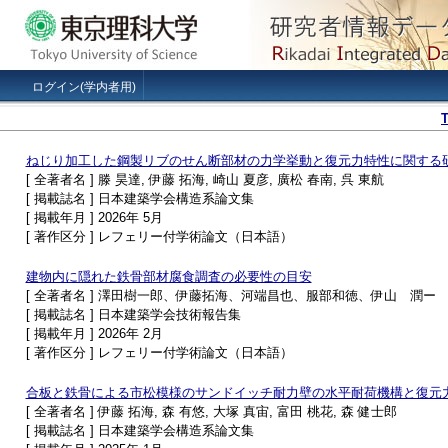
ログイン(学内者用)
ねじり加工した鋼製リブのせん断部材の力学挙動と復元力特性に関する
[ 全著者名 ] 滕 昊達, 伊藤 拓海, 崎山 夏彦, 廣松 春南, 呉 東航
[ 掲載誌名 ] 日本建築学会構造系論文集
[ 掲載年月 ] 2026年 5月
[ 著作区分 ] レフェリー付学術論文（日本語）
建物内に隠れた鉄骨部材腐食調査の必要性の目安
[ 全著者名 ] 澤田樹一郎、伊藤拓海、河端昌也、服部和徳、伊山 潤ー
[ 掲載誌名 ] 日本建築学会技術報告集
[ 掲載年月 ] 2026年 2月
[ 著作区分 ] レフェリー付学術論文（日本語）
合板と鉄骨による市松模様のサンドイッチ耐力壁の水平耐荷機構と復元
[ 全著者名 ] 伊藤 拓海, 森 有悠, 大塚 真宙, 富田 桃花, 森 健士郎
[ 掲載誌名 ] 日本建築学会構造系論文集