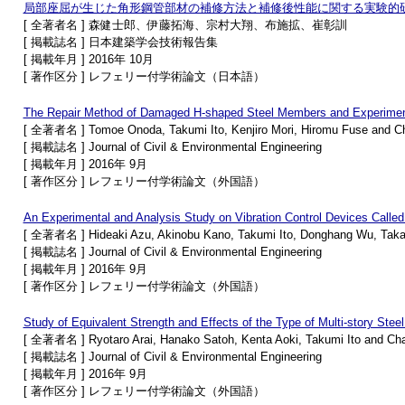
局部座屈が生じた角形鋼管部材の補修方法と補修後性能に関する実験的
[ 全著者名 ] 森健士郎、伊藤拓海、宗村大翔、布施拡、崔彰訓
[ 掲載誌名 ] 日本建築学会技術報告集
[ 掲載年月 ] 2016年 10月
[ 著作区分 ] レフェリー付学術論文（日本語）
The Repair Method of Damaged H-shaped Steel Members and Experiment
[ 全著者名 ] Tomoe Onoda, Takumi Ito, Kenjiro Mori, Hiromu Fuse and C
[ 掲載誌名 ] Journal of Civil & Environmental Engineering
[ 掲載年月 ] 2016年 9月
[ 著作区分 ] レフェリー付学術論文（外国語）
An Experimental and Analysis Study on Vibration Control Devices Called
[ 全著者名 ] Hideaki Azu, Akinobu Kano, Takumi Ito, Donghang Wu, Taka
[ 掲載誌名 ] Journal of Civil & Environmental Engineering
[ 掲載年月 ] 2016年 9月
[ 著作区分 ] レフェリー付学術論文（外国語）
Study of Equivalent Strength and Effects of the Type of Multi-story Ste
[ 全著者名 ] Ryotaro Arai, Hanako Satoh, Kenta Aoki, Takumi Ito and Ch
[ 掲載誌名 ] Journal of Civil & Environmental Engineering
[ 掲載年月 ] 2016年 9月
[ 著作区分 ] レフェリー付学術論文（外国語）