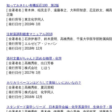
知っておきたい有機反応100 第2版
[ 全著者名 ] 青木伸、稲見圭子、遠藤泰之、大和田智彦、忍足鉄太、
正隆
[ 発行所等 ] 東京化学同人
[ 発行日付 ] 2019年 3月
注射薬調剤鑑査マニュアル2018
[ 全著者名 ] 石井伊都子、鈴木貴明、高橋秀依、千葉大学医学部附属病
[ 発行所等 ] エルゼビア・ジャパン
[ 発行日付 ] 2018年 12月
添付文書がちゃんと読める物理・化学
[ 全著者名 ] 高橋秀依、出口芳春
[ 発行所等 ] 株式会社 じほう
[ 発行日付 ] 2017年 3月
カリカリベーコンはどうして美味しいにおいなの？
[ 全著者名 ] 高橋秀依、夏苅英昭
[ 発行所等 ] 株式会社 化学同人
[ 発行日付 ] 2016年 12月
スタンダード薬学シリーズ 日本薬学会編・化学系薬学II 生体分子・
[ 全著者名 ] 高橋秀依、青木伸、伊藤喬、内山真伸、内呂拓実、遠藤