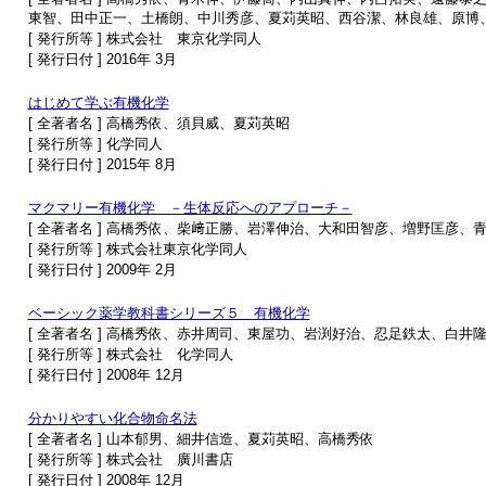
東智、田中正一、土橋朗、中川秀彦、夏苅英昭、西谷潔、林良雄、原博
[ 発行所等 ] 株式会社 東京化学同人
[ 発行日付 ] 2016年 3月
はじめて学ぶ有機化学
[ 全著者名 ] 高橋秀依、須貝威、夏苅英昭
[ 発行所等 ] 化学同人
[ 発行日付 ] 2015年 8月
マクマリー有機化学 －生体反応へのアプローチ－
[ 全著者名 ] 高橋秀依、柴﨑正勝、岩澤伸治、大和田智彦、増野匡彦
[ 発行所等 ] 株式会社東京化学同人
[ 発行日付 ] 2009年 2月
ベーシック薬学教科書シリーズ５ 有機化学
[ 全著者名 ] 高橋秀依、赤井周司、東屋功、岩渕好治、忍足鉄太、白
[ 発行所等 ] 株式会社 化学同人
[ 発行日付 ] 2008年 12月
分かりやすい化合物命名法
[ 全著者名 ] 山本郁男、細井信造、夏苅英昭、高橋秀依
[ 発行所等 ] 株式会社 廣川書店
[ 発行日付 ] 2008年 12月