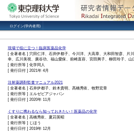
ログイン(学内者用)
現場で役に立つ！臨床医薬品化学
[ 全著者名 ] 穴田仁洋、石井伊都子、今川洋、大高章、大和田智彦、
幸、広川美視、廣谷功、福山愛保、前崎直容、宮田興子、柳田玲子、山
[ 発行所等 ] 化学同人
[ 発行日付 ] 2021年 4月
注射薬調剤監査マニュアル2021
[ 全著者名 ] 石井伊都子、鈴木貴明、髙橋秀依、牧野宏章
[ 発行所等 ] エルゼビアジャパン
[ 発行日付 ] 2020年 11月
くすりに携わるなら知っておきたい！医薬品の化学
[ 全著者名 ] 高橋秀依、夏苅英昭
[ 発行所等 ] じほう
[ 発行日付 ] 2019年 12月