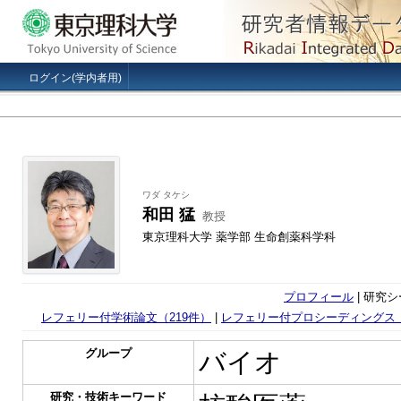
ログイン(学内者用)
ワダ タケシ
和田 猛
教授
東京理科大学 薬学部 生命創薬科学科
プロフィール
| 研究シ
レフェリー付学術論文（219件）
|
レフェリー付プロシーディングス（
グループ
バイオ
研究・技術キーワード