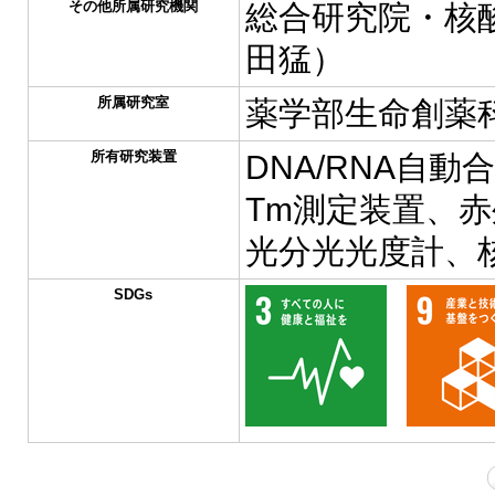
その他所属研究機関
総合研究院・核
田猛）
所属研究室
薬学部生命創薬
所有研究装置
DNA/RNA自動
Tm測定装置、
光分光光度計、
SDGs