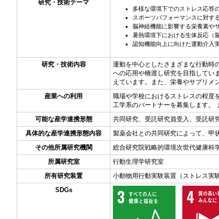
研究・技術テーマ
多様な環境下でのストレス応答
スポーツパフォーマンスに対す
脳神経機能に影響する栄養素や
暑熱環境下における生体反応（
認知機能向上に向けた運動介入
研究・技術内容
運動を中心としたさまざまな行動時
への応用や橋渡し研究を目指してい
えています。また、栄養やサプリメ
産業への利用
職場や学校におけるストレスの程度
工学系のパートナーを募集します。
可能な産学連携形態
共同研究、受託研究員受入、受託研
具体的な産学連携形態内容
製薬会社との共同研究によって、甲
その他所属研究機関
総合研究院戦略的環境次世代健康科
所属研究室
行動生理学研究室
所有研究装置
小動物用行動実験装置（ストレス実
SDGs