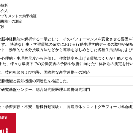
の解析
る介入
サプリメントの効果検証
脳機能）の測定
実験
の脳神経機能を解析する一環として、そのパフォーマンスを変化させる要因を
ます。 快適な仕事・学習環境の確立における行動生理学的データの取得や解
ント、効果的な水分摂取方法などから運動をはじめとした各種生活活動および
を心理的・生理的尺度から評価し、作業効率を上げる環境づくりが可能となる
 また、様々な環境下での労働災害の予防や改善に向けた生体反応の測定を行
究、技術相談および指導、国際的な産学連携への対応
状腺機能と認知機能の関連性を検証した。
学研究基盤センター、総合研究院医理工連携研究部門
験・学習実験・不安、鬱様行動実験）、高速液体クロマトグラフィー 小動物