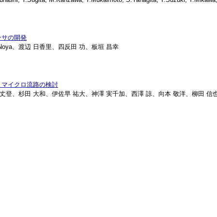
ンサの開発
 Noya、渡辺 日香里、四反田 功、板垣 昌幸
とマイクロ流路の検討
子、光原 丈登、杉田 大和、伊佐早 祐大、神澤 実千加、西澤 諒、向本 敬洋、柳田