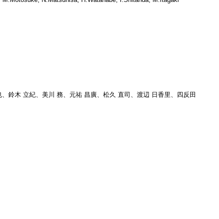
 信也、鈴木 立紀、美川 務、元祐 昌廣、松久 直司、渡辺 日香里、四反田