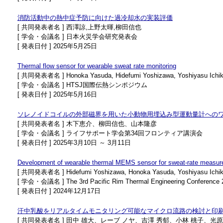
消防活動中の熱中症予防に向けた過冷却水の実装評価
[ 共同発表者名 ] 西澤諒,上野太暉,柳田信也
[ 学会・会議名 ] 日本火災学会研究発表会
[ 発表日付 ] 2025年5月25日
Thermal flow sensor for wearable sweat rate monitoring
[ 共同発表者名 ] Honoka Yasuda, Hidefumi Yoshizawa, Yoshiyasu Ichikawa
[ 学会・会議名 ] HTSJ国際伝熱シンポジウム
[ 発表日付 ] 2025年5月16日
ソレノイドコイルの外部磁界を用いた小動物用埋込み型運動量計への
[ 共同発表者名 ] 木下恵介、柳田信也、山本隆彦
[ 学会・会議名 ] ライフサポート学会第34回フロンティア講演会
[ 発表日付 ] 2025年3月10日 ～ 3月11日
Development of wearable thermal MEMS sensor for sweat-rate measu
[ 共同発表者名 ] Hidefumi Yoshizawa, Honoka Yasuda, Yoshiyasu Ichikawa
[ 学会・会議名 ] The 3rd Pacific Rim Thermal Engineering Conference
[ 発表日付 ] 2024年12月17日
汗中乳酸をリアルタイムモニタリング可能なマイクロ流路の検討と印
[ 共同発表者名 ] 田中 雄大、レーブ ノヤ、吉澤 秀郁、小林 桃子、