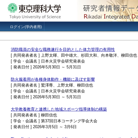
ログイン(学内者用)
消防職員の安全な職務遂行を目的とした体力管理の有用性
[ 共同発表者名 ] 上野太暉、田中雄大、杉田大和、向本敬洋、柳田信也
[ 学会・会議名 ] 日本火災学会研究発表会
[ 発表日付 ] 2026年5月30日 ～ 5月31日
防火服着用が各種身体動作・機能に及ぼす影響
[ 共同発表者名 ] 鷲澤尊、上野太暉、柳田信也
[ 学会・会議名 ] 日本火災学会研究発表会
[ 発表日付 ] 2026年5月30日 ～ 5月31日
大学教養教育と連携した地域スポーツ指導体制の構築
[ 共同発表者名 ] 柳田信也
[ 学会・会議名 ] 第37回日本コーチング学会大会
[ 発表日付 ] 2026年3月5日 ～ 3月6日