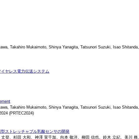
, Takahiro Mukaimoto, Shinya Yanagita, Tatsunori Suzuki, Isao Shitanda
ワイヤレス電力伝送システム
rement
, Takahiro Mukaimoto, Shinya Yanagita, Tatsunori Suzuki, Isao Shitanda
 2024 (PRTEC2024)
刷型ストレッチャブル乳酸センサの開発
光原 丈登、杉田 大和、神澤 実千加、向本 敬洋、柳田 信也、鈴木 立紀、美川 