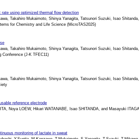
 rate using optimized thermal flow detection
, Takahiro Mukaimoto, Shinya Yanagita, Tatsunori Suzuki, Isao Shitanda
ems for Chemistry and Life Science (MicroTAS2025)
ise
, Takahiro Mukaimoto, Shinya Yanagita, Tatsunori Suzuki, Isao Shitanda
 Conference (J-K TFEC11)
, Takahiro Mukaimoto, Shinya Yanagita, Tatsunori Suzuki, Isao Shitanda
iety
usable reference electrode
, Noya LOEW, Hikari WATANABE, Isao SHITANDA, and Masayuki ITAG
tinuous monitoring of lactate in sweat
shi, Y.Sugita, M.Kanzawa, T.Mukaimoto, S.Yanagita, T.Suzuki, T.Mikawa, 