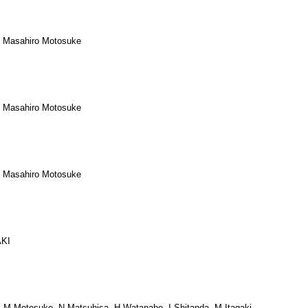
, Masahiro Motosuke
, Masahiro Motosuke
, Masahiro Motosuke
AKI
M.Motosuke, N.Matsuhisa, H.Watanabe, I.Shitanda, M.Itagaki