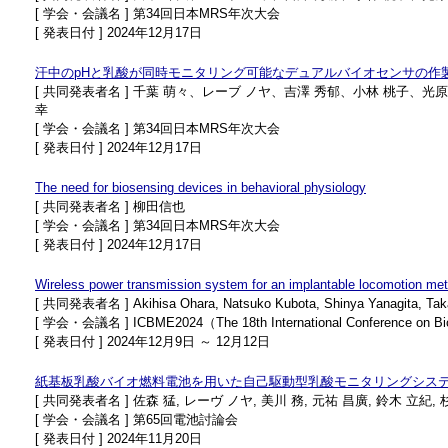
[ 学会・会議名 ] 第34回日本MRS年次大会
[ 発表日付 ] 2024年12月17日
汗中のpHと乳酸が同時モニタリング可能なデュアルバイオセンサの作
[ 共同発表者名 ] 千葉 萌々、レーブ ノヤ、吉澤 秀郁、小林 桃子、
幸
[ 学会・会議名 ] 第34回日本MRS年次大会
[ 発表日付 ] 2024年12月17日
The need for biosensing devices in behavioral physiology
[ 共同発表者名 ] 柳田信也
[ 学会・会議名 ] 第34回日本MRS年次大会
[ 発表日付 ] 2024年12月17日
Wireless power transmission system for an implantable locomotion meter 
[ 共同発表者名 ] Akihisa Ohara, Natsuko Kubota, Shinya Yanagita, Ta
[ 学会・会議名 ] ICBME2024（The 18th International Conference on Bio
[ 発表日付 ] 2024年12月9日 ～ 12月12日
紙基板乳酸バイオ燃料電池を用いた自己駆動型乳酸モニタリングシス
[ 共同発表者名 ] 佐森 猛, レーヴ ノヤ, 美川 務, 元祐 昌廣, 鈴木 立紀,
[ 学会・会議名 ] 第65回電池討論会
[ 発表日付 ] 2024年11月20日