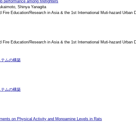
ob performance among firefighters
kaimoto, Shinya Yanagita
re Education/Research in Asia & the 1st International Muti-hazard Urban D
re Education/Research in Asia & the 1st International Muti-hazard Urban D
ステムの構築
ステムの構築
onments on Physical Activity and Monoamine Levels in Rats