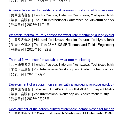
[ 発表日付 ] 2025年11月14日 ～ 11月19日
A wearable sensor for real-time and wireless monitoring of human sweat
[ 共同発表者名 ] Honoka Yasuda, Hidefumi Yoshizawa, Yoshiyasu Ichikawa
[ 学会・会議名 ] The 29th International Conference on Miniaturized Syst
[ 発表日付 ] 2025年11月4日
Wearable thermal MEMS sensor for sweat-rate monitoring during exerc
[ 共同発表者名 ] Hidefumi Yoshizawa, Honoka Yasuda, Yoshiyasu Ichikawa
[ 学会・会議名 ] The 11th JSME-KSME Thermal and Fluids Engineering
[ 発表日付 ] 2025年10月22日
Thermal flow sensor for wearable sweat rate monitoring
[ 共同発表者名 ] Honoka Yasuda, Hidefumi Yoshizawa, Yoshiyasu Ichikawa
[ 学会・会議名 ] 2nd International Workshop on Bioelectrochemical Soc
[ 発表日付 ] 2025年9月25日
Development of a sodium ion sensor with a liquid-junction-type quickly 
[ 共同発表者名 ] Takuma FUJISAWA, Yuri OKAMOTO, Shinya YANAGITA
[ 学会・会議名 ] 2nd International Workshop on Bioelectrochemistry
[ 発表日付 ] 2025年9月25日
Development of the screen-printed stretchable lactate biosensor for con
[ 共同発表者名 ] Y.Tanaka, N.Loew, H.Yoshizawa, M.Kobayashi, T.Mitsuha