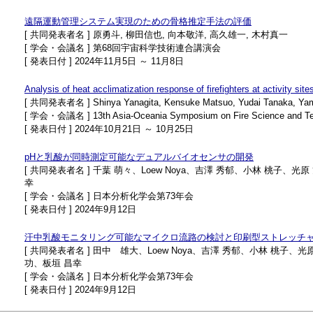
遠隔運動管理システム実現のための骨格推定手法の評価
[ 共同発表者名 ] 原勇斗, 柳田信也, 向本敬洋, 高久雄一, 木村真一
[ 学会・会議名 ] 第68回宇宙科学技術連合講演会
[ 発表日付 ] 2024年11月5日 ～ 11月8日
Analysis of heat acclimatization response of firefighters at activity site
[ 共同発表者名 ] Shinya Yanagita, Kensuke Matsuo, Yudai Tanaka, Yam
[ 学会・会議名 ] 13th Asia-Oceania Symposium on Fire Science and Te
[ 発表日付 ] 2024年10月21日 ～ 10月25日
pHと乳酸が同時測定可能なデュアルバイオセンサの開発
[ 共同発表者名 ] 千葉 萌々、Loew Noya、吉澤 秀郁、小林 桃
幸
[ 学会・会議名 ] 日本分析化学会第73年会
[ 発表日付 ] 2024年9月12日
汗中乳酸モニタリング可能なマイクロ流路の検討と印刷型ストレッチ
[ 共同発表者名 ] 田中 雄大、Loew Noya、吉澤 秀郁、小林 桃
功、板垣 昌幸
[ 学会・会議名 ] 日本分析化学会第73年会
[ 発表日付 ] 2024年9月12日