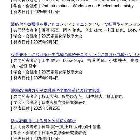
[ 学会・会議名 ] 2nd International Workshop on Bioelectrochemistry
[ 発表日付 ] 2025年9月25日
液絡付き参照極を用いたコンディショニングフリーな転写型イオンセ
[ 共同発表者名 ] 藤澤 拓真、岡本 侑也、今出 雄太、柳田 信也、Loew
[ 学会・会議名 ] 2025電気化学秋季大会
[ 発表日付 ] 2025年9月5日
少量発汗下における汗中乳酸の連続モニタリングに向けた乳酸センサ
[ 共同発表者名 ] 田中 雄大、Loew Noya、吉澤 秀郁、小林 桃
功、板垣 昌幸
[ 学会・会議名 ] 2025電気化学秋季大会
[ 発表日付 ] 2025年9月4日
地域の消防力が消防職員の労働負荷に及ぼす影響
[ 共同発表者名 ] 杉田大和、飯野ひなた、田中雄大、柳田信也
[ 学会・会議名 ] 日本火災学会研究発表会
[ 発表日付 ] 2025年5月25日
防火衣着用による身体的負荷の解析
[ 共同発表者名 ] 神澤 実千加,上野 大暉,柳田 信也
[ 学会・会議名 ] 日本火災学会研究発表会
[ 発表日付 ] 2025年5月25日