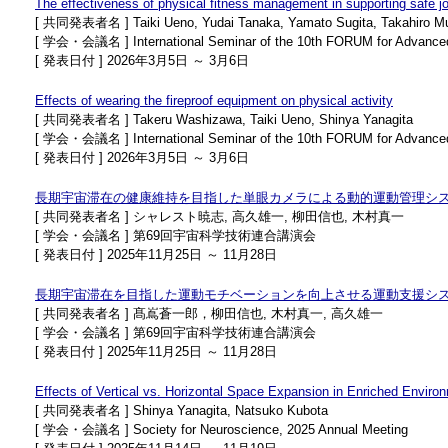
The effectiveness of physical fitness management in supporting safe j
[ 共同発表者名 ] Taiki Ueno, Yudai Tanaka, Yamato Sugita, Takahiro Mu
[ 学会・会議名 ] International Seminar of the 10th FORUM for Advanced Fi
[ 発表日付 ] 2026年3月5日 ～ 3月6日
Effects of wearing the fireproof equipment on physical activity
[ 共同発表者名 ] Takeru Washizawa, Taiki Ueno, Shinya Yanagita
[ 学会・会議名 ] International Seminar of the 10th FORUM for Advanced Fi
[ 発表日付 ] 2026年3月5日 ～ 3月6日
長期宇宙滞在の健康維持を目指した単眼カメラによる動的運動管理シ
[ 共同発表者名 ] シャレスト暁志, 高久雄一, 柳田信也, 木村真一
[ 学会・会議名 ] 第69回宇宙科学技術連合講演会
[ 発表日付 ] 2025年11月25日 ～ 11月28日
長期宇宙滞在を目指した運動モチベーションを向上させる運動支援シ
[ 共同発表者名 ] 髙嶌蒼一郎，柳田信也, 木村真一, 高久雄一
[ 学会・会議名 ] 第69回宇宙科学技術連合講演会
[ 発表日付 ] 2025年11月25日 ～ 11月28日
Effects of Vertical vs. Horizontal Space Expansion in Enriched Envir
[ 共同発表者名 ] Shinya Yanagita, Natsuko Kubota
[ 学会・会議名 ] Society for Neuroscience, 2025 Annual Meeting