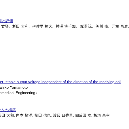
製と評価
光原 丈登、杉田 大和、伊佐早 祐大、神澤 実千加、西澤 諒、美川 務、元祐 昌
-stable output voltage independent of the direction of the receiving coil
kahiko Yamamoto
medical Engineering）
テムの構築
 杉田 大和, 向本 敬洋, 柳田 信也, 渡辺 日香里, 四反田 功, 板垣 昌幸