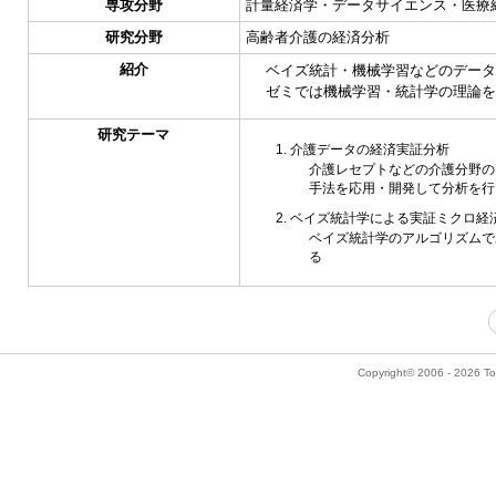
専攻分野
計量経済学・データサイエンス・医療
研究分野
高齢者介護の経済分析
紹介
ベイズ統計・機械学習などのデータ
ゼミでは機械学習・統計学の理論を
研究テーマ
介護データの経済実証分析
介護レセプトなどの介護分野の
手法を応用・開発して分析を行
ベイズ統計学による実証ミクロ経
ベイズ統計学のアルゴリズムで
る
Copyright© 2006 - 2026 Tok