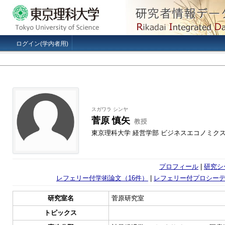
ログイン(学内者用)
スガワラ シンヤ
菅原 慎矢
教授
東京理科大学 経営学部 ビジネスエコノミク
プロフィール
|
研究シ
レフェリー付学術論文（16件）
|
レフェリー付プロシーデ
研究室名
菅原研究室
トピックス