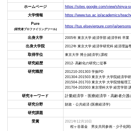
ホームページ
https://sites.google.com/view/shinya
大学情報
https://www.tus.ac.jp/academics/teache
Pure
https://tus.elsevierpure.com/ja/person
(研究者プロファイリングツール)
出身大学
2005年 東京大学 経済学部 経済学科 卒業
出身大学院
2012年 東京大学 経済学研究科 経済理
取得学位
東京大学 博士(経済学) 課程
研究経歴
2012- 高齢化の研究に従事
研究職歴
201210-201303 学振PD
201304-201503 東京大学 大学院経済学
201504-201703 東京大学 大学院情報
201704-202003 東京理科大学 経営学部 
研究キーワード
計量経済学・医療経済学・高齢者介護
研究分野
財政・公共経済 (医療経済学)
研究課題
受賞
2021年12月10日
程ヶ谷基金 男女共同参画・少子化関