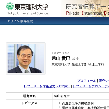
ログイン(学内者用)
トオヤマ タカミ
遠山 貴巳
教授
東京理科大学 先進工学部 物理工学科
プロフィール
|
研究シ
レフェリー付学術論文（122件）
|
レフェリー付プロシーディ
研究室名
遠山研究室
トピックス
1. 高温超伝導の機構解明
2. 遷移金属化合物・有機物質の量