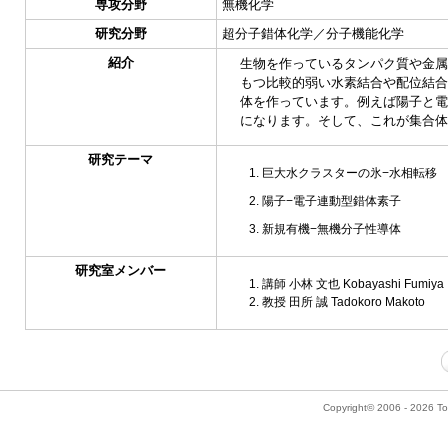
専攻分野
無機化学
研究分野
超分子錯体化学／分子機能化学
紹介
生物を作っているタンパク質や金属
もつ比較的弱い水素結合や配位結合
体を作っています。例えば陽子と電
になります。そして、これが集合体
研究テーマ
巨大水クラスターの氷−水相転移
陽子−電子連動型錯体素子
新規有機−無機分子性導体
研究室メンバー
講師 小林 文也 Kobayashi Fumiya
教授 田所 誠 Tadokoro Makoto
Copyright© 2006 - 2026 Tok