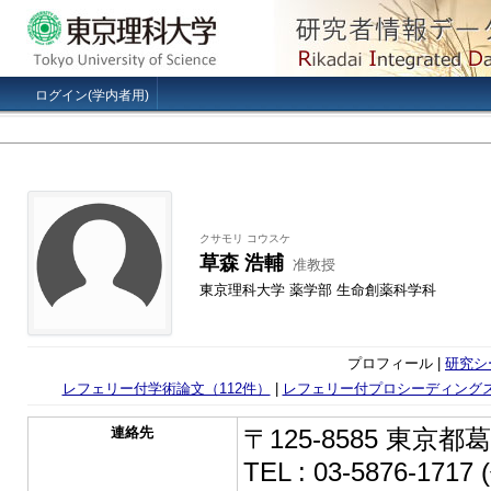
ログイン(学内者用)
クサモリ コウスケ
草森 浩輔
准教授
東京理科大学 薬学部 生命創薬科学科
プロフィール |
研究シ
レフェリー付学術論文（112件）
|
レフェリー付プロシーディングス
連絡先
〒125-8585 東京都
TEL : 03-5876-17