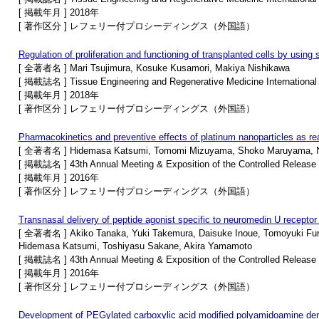
[ 掲載年月 ] 2018年
[ 著作区分 ] レフェリー付プロシーディングス（外国語）
Regulation of proliferation and functioning of transplanted cells by using 
[ 全著者名 ] Mari Tsujimura, Kosuke Kusamori, Makiya Nishikawa
[ 掲載誌名 ] Tissue Engineering and Regenerative Medicine Internationa
[ 掲載年月 ] 2018年
[ 著作区分 ] レフェリー付プロシーディングス（外国語）
Pharmacokinetics and preventive effects of platinum nanoparticles as re
[ 全著者名 ] Hidemasa Katsumi, Tomomi Mizuyama, Shoko Maruyama, Nor
[ 掲載誌名 ] 43th Annual Meeting & Exposition of the Controlled Release
[ 掲載年月 ] 2016年
[ 著作区分 ] レフェリー付プロシーディングス（外国語）
Transnasal delivery of peptide agonist specific to neuromedin U receptor 2
[ 全著者名 ] Akiko Tanaka, Yuki Takemura, Daisuke Inoue, Tomoyuki Furu
Hidemasa Katsumi, Toshiyasu Sakane, Akira Yamamoto
[ 掲載誌名 ] 43th Annual Meeting & Exposition of the Controlled Release
[ 掲載年月 ] 2016年
[ 著作区分 ] レフェリー付プロシーディングス（外国語）
Development of PEGylated carboxylic acid modified polyamidoamine dendr