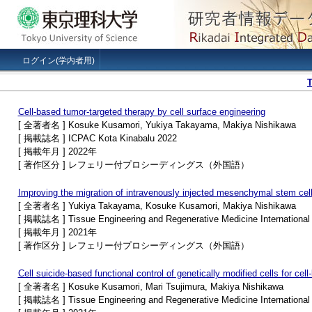
ログイン(学内者用)
Cell-based tumor-targeted therapy by cell surface engineering
[ 全著者名 ] Kosuke Kusamori, Yukiya Takayama, Makiya Nishikawa
[ 掲載誌名 ] ICPAC Kota Kinabalu 2022
[ 掲載年月 ] 2022年
[ 著作区分 ] レフェリー付プロシーディングス（外国語）
Improving the migration of intravenously injected mesenchymal stem cells
[ 全著者名 ] Yukiya Takayama, Kosuke Kusamori, Makiya Nishikawa
[ 掲載誌名 ] Tissue Engineering and Regenerative Medicine International
[ 掲載年月 ] 2021年
[ 著作区分 ] レフェリー付プロシーディングス（外国語）
Cell suicide-based functional control of genetically modified cells for cel
[ 全著者名 ] Kosuke Kusamori, Mari Tsujimura, Makiya Nishikawa
[ 掲載誌名 ] Tissue Engineering and Regenerative Medicine International