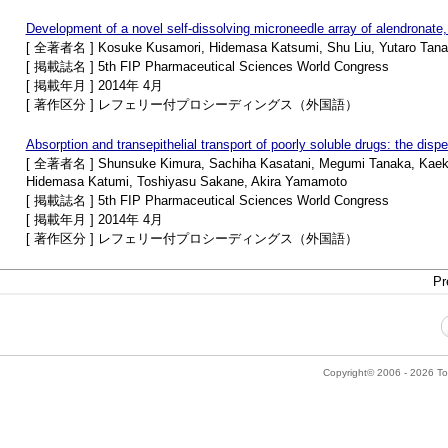
Development of a novel self-dissolving microneedle array of alendronate,
[ 全著者名 ] Kosuke Kusamori, Hidemasa Katsumi, Shu Liu, Yutaro Tanaka
[ 掲載誌名 ] 5th FIP Pharmaceutical Sciences World Congress
[ 掲載年月 ] 2014年 4月
[ 著作区分 ] レフェリー付プロシーディングス（外国語）
Absorption and transepithelial transport of poorly soluble drugs: the dispe
[ 全著者名 ] Shunsuke Kimura, Sachiha Kasatani, Megumi Tanaka, Kaeko
Hidemasa Katumi, Toshiyasu Sakane, Akira Yamamoto
[ 掲載誌名 ] 5th FIP Pharmaceutical Sciences World Congress
[ 掲載年月 ] 2014年 4月
[ 著作区分 ] レフェリー付プロシーディングス（外国語）
Pr
Copyright© 2006 - 2026 Tok