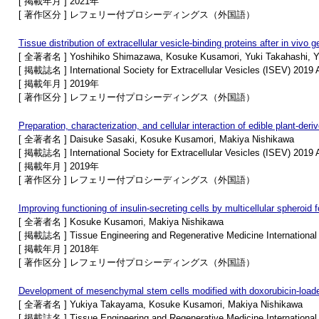
[ 掲載年月 ] 2021年
[ 著作区分 ] レフェリー付プロシーディングス（外国語）
Tissue distribution of extracellular vesicle-binding proteins after in vivo 
[ 全著者名 ] Yoshihiko Shimazawa, Kosuke Kusamori, Yuki Takahashi, Y
[ 掲載誌名 ] International Society for Extracellular Vesicles (ISEV) 2019 
[ 掲載年月 ] 2019年
[ 著作区分 ] レフェリー付プロシーディングス（外国語）
Preparation, characterization, and cellular interaction of edible plant-deri
[ 全著者名 ] Daisuke Sasaki, Kosuke Kusamori, Makiya Nishikawa
[ 掲載誌名 ] International Society for Extracellular Vesicles (ISEV) 2019 
[ 掲載年月 ] 2019年
[ 著作区分 ] レフェリー付プロシーディングス（外国語）
Improving functioning of insulin-secreting cells by multicellular spheroid 
[ 全著者名 ] Kosuke Kusamori, Makiya Nishikawa
[ 掲載誌名 ] Tissue Engineering and Regenerative Medicine Internationa
[ 掲載年月 ] 2018年
[ 著作区分 ] レフェリー付プロシーディングス（外国語）
Development of mesenchymal stem cells modified with doxorubicin-loade
[ 全著者名 ] Yukiya Takayama, Kosuke Kusamori, Makiya Nishikawa
[ 掲載誌名 ] Tissue Engineering and Regenerative Medicine Internationa