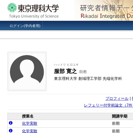
ログイン(学内者用)
ハットリ ヒロユキ
服部 寛之
助教
東京理科大学 創域理工学部 先端化学科
プロフィール
|
レフェリー付学術論文（7件
授業名
開講学期
化学実験
前期
化学実験
前期