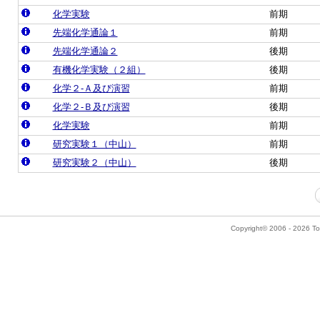
化学実験
前期
先端化学通論１
前期
先端化学通論２
後期
有機化学実験（２組）
後期
化学２‐Ａ及び演習
前期
化学２‐Ｂ及び演習
後期
化学実験
前期
研究実験１（中山）
前期
研究実験２（中山）
後期
Copyright© 2006 - 2026 Tok