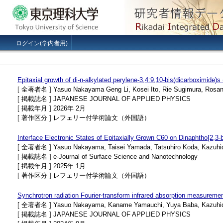
ログイン(学内者用)
Epitaxial growth of di-n-alkylated perylene-3,4:9,10-bis(dicarboximide)s
[ 全著者名 ] Yasuo Nakayama Geng Li, Kosei Ito, Rie Sugimura, Rosant
[ 掲載誌名 ] JAPANESE JOURNAL OF APPLIED PHYSICS
[ 掲載年月 ] 2026年 2月
[ 著作区分 ] レフェリー付学術論文（外国語）
Interface Electronic States of Epitaxially Grown C60 on Dinaphtho[2,3-b:
[ 全著者名 ] Yasuo Nakayama, Taisei Yamada, Tatsuhiro Koda, Kazuhide
[ 掲載誌名 ] e-Journal of Surface Science and Nanotechnology
[ 掲載年月 ] 2025年 1月
[ 著作区分 ] レフェリー付学術論文（外国語）
Synchrotron radiation Fourier-transform infrared absorption measurements
[ 全著者名 ] Yasuo Nakayama, Kaname Yamauchi, Yuya Baba, Kazuhide K
[ 掲載誌名 ] JAPANESE JOURNAL OF APPLIED PHYSICS