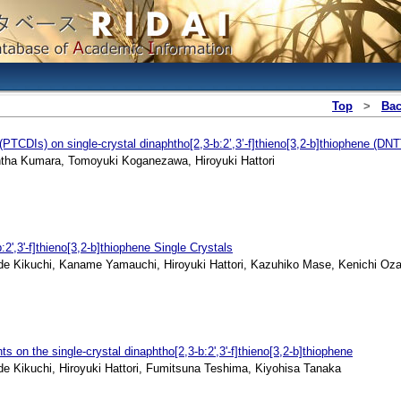
Top
>
Ba
 (PTCDIs) on single-crystal dinaphtho[2,3-b:2’,3’-f]thieno[3,2-b]thiophene (DNT
ha Kumara, Tomoyuki Koganezawa, Hiroyuki Hattori
2',3'-f]thieno[3,2-b]thiophene Single Crystals
 Kikuchi, Kaname Yamauchi, Hiroyuki Hattori, Kazuhiko Mase, Kenichi Oz
 on the single-crystal dinaphtho[2,3-b:2',3'-f]thieno[3,2-b]thiophene
ikuchi, Hiroyuki Hattori, Fumitsuna Teshima, Kiyohisa Tanaka