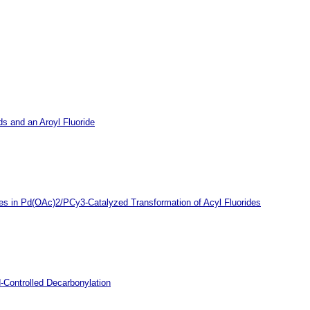
s and an Aroyl Fluoride
xes in Pd(OAc)2/PCy3-Catalyzed Transformation of Acyl Fluorides
-Controlled Decarbonylation