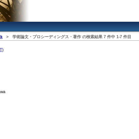
ck
>
学術論文・プロシーディングス・著作
の検索結果
7
件中
1
‐
7
件目
T)
awa