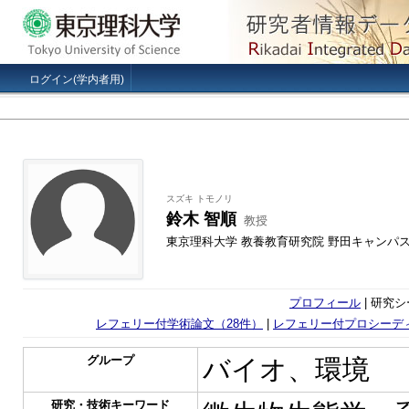
ログイン(学内者用)
スズキ トモノリ
鈴木 智順
教授
東京理科大学 教養教育研究院 野田キャンパ
プロフィール
| 研究シ
レフェリー付学術論文（28件）
|
レフェリー付プロシーデ
グループ
バイオ、環境
研究・技術キーワード