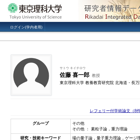
ログイン(学内者用)
サトウ キイチロウ
佐藤 喜一郎
教授
東京理科大学 教養教育研究院 北海道・長
レフェリー付学術論文（8
グループ
その他
その他 ： 素粒子論，重力理論
研究・技術キーワード
場の量子論，量子重力理論，ゲージ