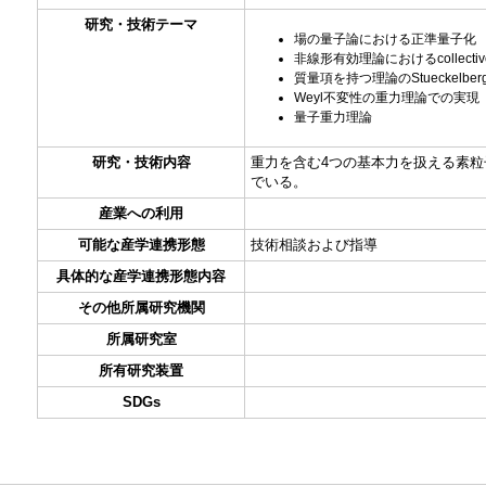
研究・技術テーマ
場の量子論における正準量子化
非線形有効理論におけるcollect
質量項を持つ理論のStueckelb
Weyl不変性の重力理論での実現
量子重力理論
研究・技術内容
重力を含む4つの基本力を扱える素粒
でいる。
産業への利用
可能な産学連携形態
技術相談および指導
具体的な産学連携形態内容
その他所属研究機関
所属研究室
所有研究装置
SDGs