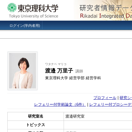
ログイン(学内者用)
ワタナベ マリコ
渡邉 万里子
講師
東京理科大学 経営学部 経営学科
プロフィール
|
研究シ
レフェリー付学術論文（6件）
|
レフェリー付プロシーデ
研究室名
渡邉研究室
トピックス