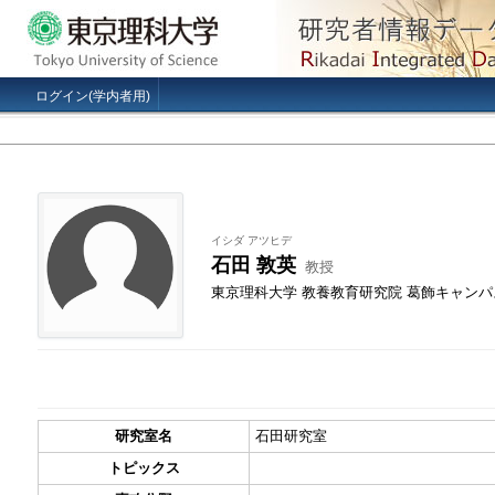
ログイン(学内者用)
イシダ アツヒデ
石田 敦英
教授
東京理科大学 教養教育研究院 葛飾キャン
研究室名
石田研究室
トピックス