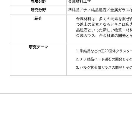
専攻分野
金属材料工学
研究分野
準結晶／ナノ結晶磁石／金属ガラス/
紹介
金属材料は、多くの元素を混ぜ
つ以上の元素となるとそこは広
晶磁石といった新しい物質・材
金属ガラス、合金触媒の開発と
研究テーマ
準結晶などの正20面体クラスタ
ナノ結晶ハード磁石の開発とそ
バルク状金属ガラスの開発とそ