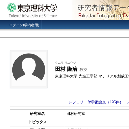
ログイン(学内者用)
タムラ リユウジ
田村 隆治
教授
東京理科大学 先進工学部 マテリアル創成工
レフェリー付学術論文（195件）
|
研究室名
田村研究室
トピックス