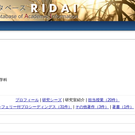
学科
プロフィール
|
研究シーズ
| 研究室紹介 |
担当授業（20件）
レフェリー付プロシーディングス（31件）
|
その他著作（3件）
|
著書（1件）