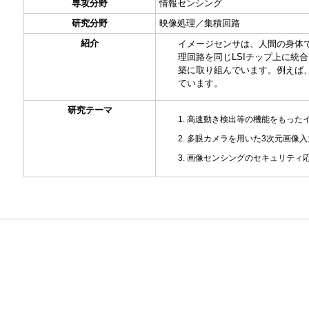
専攻分野
情報センシング
研究分野
映像処理／集積回路
紹介
イメージセンサは、人間の身体
理回路を同じLSIチップ上に
築に取り組んでいます。例えば
ています。
研究テーマ
高速動き検出等の機能をもったイ
多眼カメラを用いた3次元画像
画像センシングのセキュリティ