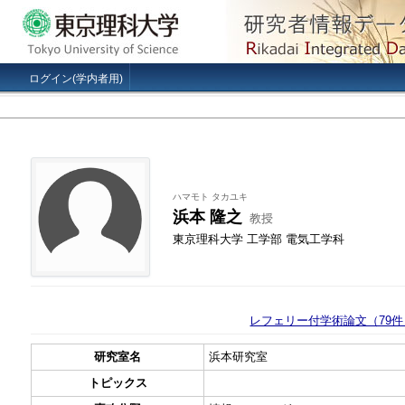
ログイン(学内者用)
ハマモト タカユキ
浜本 隆之
教授
東京理科大学 工学部 電気工学科
レフェリー付学術論文（79件
研究室名
浜本研究室
トピックス