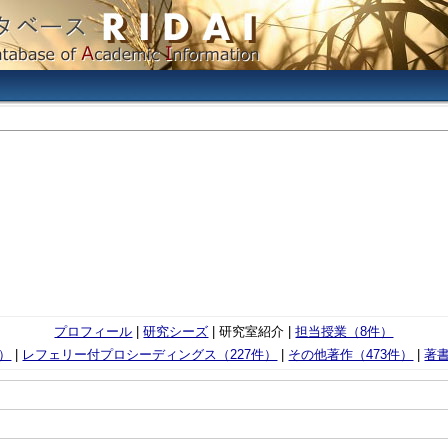
プロフィール
|
研究シーズ
| 研究室紹介 |
担当授業（8件）
）
|
レフェリー付プロシーディングス（227件）
|
その他著作（473件）
|
著