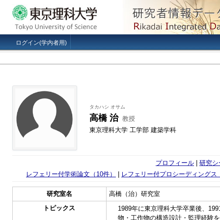
ログイン(学内者用)
タカハシ オサム
高橋 治
教授
東京理科大学 工学部 建築学科
プロフィール
|
研究シ
レフェリー付学術論文（10件）
|
レフェリー付プロシーディングス（
研究室名
高橋（治）研究室
トピックス
1989年に東京理科大学卒業後、19
物・工作物の構造設計・監理経験を積