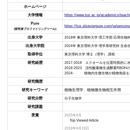
ホームページ
大学情報
https://www.tus.ac.jp/academics/teache
Pure
https://tus.elsevierpure.com/ja/person
(研究者プロファイリングツール)
出身大学
2018年 東京理科大学 理工学部 応用生物
出身大学院
2024年 東京理科大学 理学系研究科 生命
取得学位
東京理科大学 博士（理学） 課程
研究経歴
2017-2018 エクオールを位置特異
2018-2023 活性酸素種生成酵素RB
2024- 植物内生微生物が植物免疫を
研究職歴
研究キーワード
植物生理学、植物微生物相互作用
研究分野
分子生物学
研究課題
受賞
2025年4月
Top Viewed Article
2019年9月19日