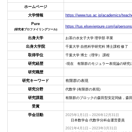
ホームページ
大学情報
https://www.tus.ac.jp/academics/teache
Pure
https://tus.elsevierpure.com/ja/person
(研究者プロファイリングツール)
出身大学
お茶の水女子大学 理学部 卒業
出身大学院
千葉大学 自然科学研究科 博士課程 修了
取得学位
千葉大学 博士（理学） 課程
研究経歴
-現在 有限群のモジュラー表現論の研究
研究職歴
研究キーワード
有限群の表現
研究分野
代数学 (有限群の表現)
研究課題
有限群のブロックの森田型安定同値，森
受賞
学会活動
2025年1月1日～2026年12月31日
日本数学会 代数学分科会運営委員
2021年4月1日～2023年3月31日