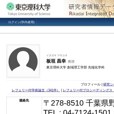
ログイン(学内者用)
イタガキ マサユキ
板垣 昌幸
教授
東京理科大学 創域理工学部 先端化学科
プロフィール |
研究シ
レフェリー付学術論文（341件）
|
レフェリー付プロシーディングス（
連絡先
〒278-8510 千葉
TEL : 04-7124-150