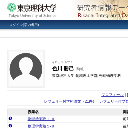
ログイン(学内者用)
イロカワ カツミ
色川 勝己
助教
東京理科大学 創域理工学部 先端物理学科
プロフィール
|
レフェリー付学術論文（21件）
|
レフェリー付プ
授業名
開
物理学実験１‐Ａ
前
物理学実験１‐Ｂ
後