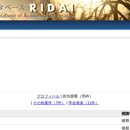
プロフィール
| 担当授業（35件）
|
その他著作（7件）
|
学会発表（11件）
開講
後期
後期