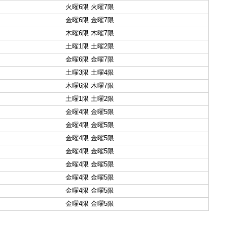
火曜6限 火曜7限
金曜6限 金曜7限
木曜6限 木曜7限
土曜1限 土曜2限
金曜6限 金曜7限
土曜3限 土曜4限
木曜6限 木曜7限
土曜1限 土曜2限
金曜4限 金曜5限
金曜4限 金曜5限
金曜4限 金曜5限
金曜4限 金曜5限
金曜4限 金曜5限
金曜4限 金曜5限
金曜4限 金曜5限
金曜4限 金曜5限