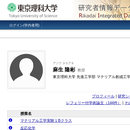
ログイン(学内者用)
アソウ タカアキ
麻生 隆彬
教授
東京理科大学 先進工学部 マテリアル創成工
プロフィール
|
研究シ
レフェリー付学術論文（144件）
|
そ
授業名
マテリアル工学実験１Bクラス
反応化学