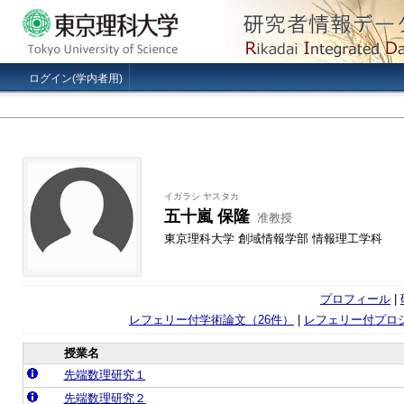
ログイン(学内者用)
イガラシ ヤスタカ
五十嵐 保隆
准教授
東京理科大学 創域情報学部 情報理工学科
プロフィール
|
レフェリー付学術論文（26件）
|
レフェリー付プロ
授業名
先端数理研究１
先端数理研究２