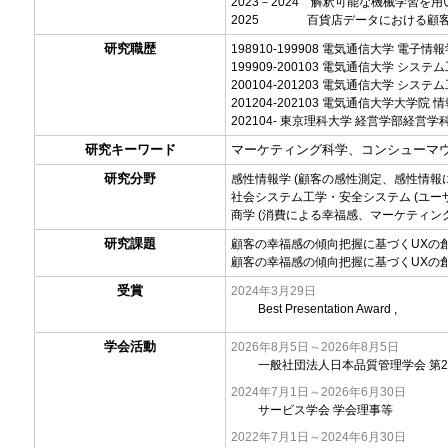
2023－2024 解釈可能な機械学習
2025 百貨店データにおける顧客
研究職歴
198910-199908 電気通信大学 電子情
199909-200103 電気通信大学 システ
200104-201203 電気通信大学 システ
201204-202103 電気通信大学大学院
202104- 東京理科大学 経営学部経営学
研究キーワード
マーケティング科学、コンシューマ
研究分野
感性情報学 (顧客の感性測定、感性情報
社会システム工学・安全システム (ユ
商学 (消費による幸福感、マーケティン
研究課題
顧客の幸福感の傾向把握に基づくUXの
顧客の幸福感の傾向把握に基づくUXの
受賞
2024年3月29日
Best Presentation Award ,
学会活動
2026年8月5日～2026年8月5日
一般社団法人日本品質管理学会 第
2024年7月1日～2026年6月30日
サービス学会 学会理事等
2022年7月1日～2024年6月30日