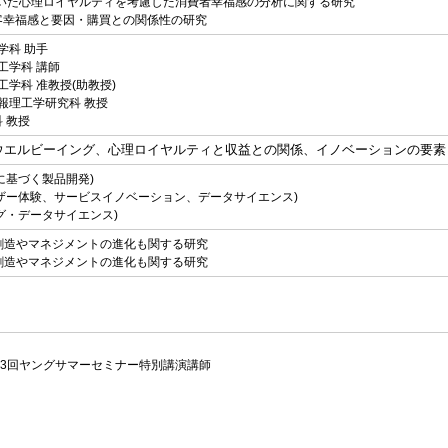
を用いた心理ロイヤルティを考慮した消費者幸福感の分析に関する研究
幸福感と要因・購買との関係性の研究
報学科 助手
ム工学科 講師
ム工学科 准教授(助教授)
 情報理工学研究科 教授
科 教授
ウエルビーイング、心理ロイヤルティと収益との関係、イノベーションの要素
に基づく製品開発)
ーザー体験、サービスイノベーション、データサイエンス)
グ・データサイエンス)
創造やマネジメントの進化も関する研究
創造やマネジメントの進化も関する研究
23回ヤングサマーセミナー特別講演講師