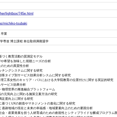
her/lightbox/745e.html
ns/michiko-tsubaki
 卒業
工学専攻 博士課程 単位取得満期退学
スに基づく教育活動の質測定モデル
や希望を加味した視聴ニーズの分析
のための異質性分析
員マッチングシステムに関する研究
した顧客タイプ別サービス効果分析シスムに関する研究
点も加味した理工系女性のキャリア・パスにおける大学院教育の位置付けに関する実証的研究
サービス効果分析
バー・物理世界の漸進融合プラットフォーム
の元気向上に関わる施策立案方法の研究
の満足度向上に関する研究
把握に基づくUXの創造やマネジメントの進化に関する研究
基づく過疎地域の現在と未来の幸福感・地域要素向上のための要因分析
世代社会・産業発展を担う人材育成のための創造性とシティプライドを醸成プログラム