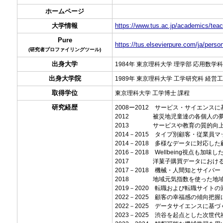
ホームページ
大学情報
https://www.tus.ac.jp/academics/teac
Pure
https://tus.elsevierpure.com/ja/perso
(研究者プロファイリングツール)
出身大学
1984年 東京理科大学 理学部 応用数学科
出身大学院
1989年 東京理科大学 工学研究科 経営
取得学位
東京理科大学 工学博士 課程
研究経歴
2008ー2012 サービス・サイエン
2012 被災地児童達の各個人の夢
2013 サービスや教育の質的向上
2014－2015 タイプ別顧客・従業
2014－2018 多様なデータに対応
2016－2018 Wellbeing視
2017 洋菓子購買データにおける
2017－2018 機械・人間知とサイ
2018 地域元気指数を使った地域
2019－2020 転職および転職サイト
2022－2025 顧客の幸福感の傾向
2022－2025 データサイエンスに
2023－2025 渋谷を起点とした次