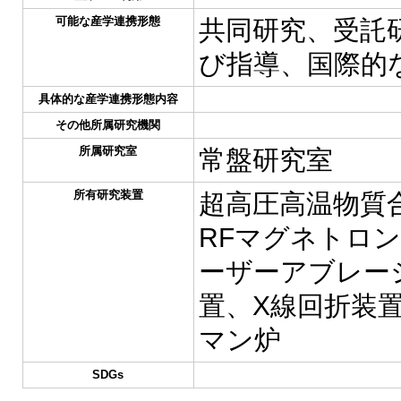
可能な産学連携形態
共同研究、受託
び指導、国際的
具体的な産学連携形態内容
その他所属研究機関
所属研究室
常盤研究室
所有研究装置
超高圧高温物質
RFマグネトロ
ーザーアブレー
置、X線回折装
マン炉
SDGs