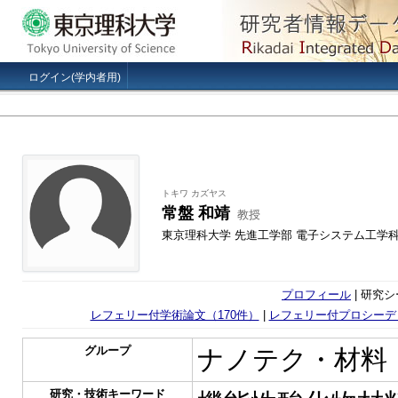
ログイン(学内者用)
トキワ カズヤス
常盤 和靖
教授
東京理科大学 先進工学部 電子システム工学
プロフィール
| 研究シ
レフェリー付学術論文（170件）
|
レフェリー付プロシーデ
グループ
ナノテク・材料
研究・技術キーワード