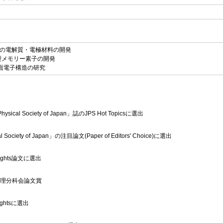
の電解質・電極材料の開発
型メモリー素子の開発
面電子構造の研究
sical Society of Japan」誌のJPS Hot Topicsに選出
l Society of Japan」の注目論文(Paper of Editors' Choice)に選出
ghlights論文に選出
物理分科会論文賞
lightsに選出