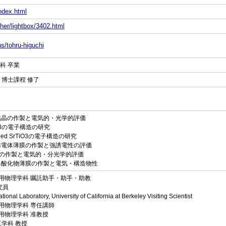
index.html
her/lightbox/3402.html
ns/tohru-higuchi
科 卒業
 博士課程 修了
物単結晶の作製と電気的・光学的評価
iO3の電子構造の研究
oped SrTiO3の電子構造の研究
る強誘電体薄膜の作製と強誘電性の評価
電体の作製と電気的・分光学的評価
よる酸化物薄膜の作製と電気・構造物性
学部応用物理学科 嘱託助手・助手・助教
究員
al Laboratory, University of California at Berkeley Visiting Scientist
部応用物理学科 専任講師
部応用物理学科 准教授
工学科 教授