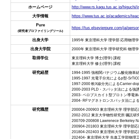
ホームページ
http://www.rs.kagu.tus.ac.jp/higuchi/
大学情報
https://www.tus.ac.jp/academics/teac
Pure
https://tus.elsevierpure.com/ja/perso
(研究者プロファイリングツール)
出身大学
1995年 東京理科大学 理学部 応用物理学
出身大学院
2000年 東京理科大学 理学研究科 物理学
取得学位
東京理科大学 博士(理学) 課程
東京理科大学 修士(理学) 課程
研究経歴
1994-1995 強相関バナジウム酸化
1995-1997 光電子分光によるp型-SrT
1997-2000 軟X線分光によるCarrier-d
2000-2003 PLD・スパッタ法によ
2003- ペロブスカイト型プロトン導
2004- RFマグネトロンスパッタ法に
研究職歴
200004-200903 東京理科大学 理
2002-2012 東京大学物性研究所 嘱託研
200709-200808 Lawrenece Berkeley Nation
200904-201803 東京理科大学 理学
201804-202403 東京理科大学 理学
202404- 東京理科大学 先進工学部物理