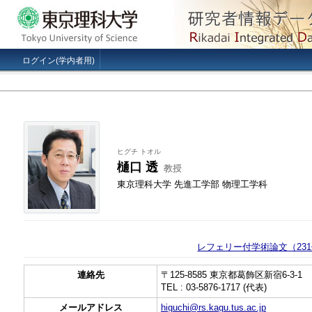
ログイン(学内者用)
ヒグチ トオル
樋口 透
教授
東京理科大学 先進工学部 物理工学科
レフェリー付学術論文（23
連絡先
〒125-8585 東京都葛飾区新宿6-3-1
TEL : 03-5876-1717 (代表)
メールアドレス
higuchi@rs.kagu.tus.ac.jp