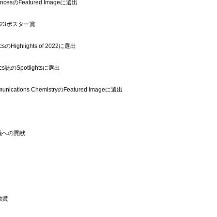
ncesのFeatured Imageに選出
m 2023ポスター賞
sicsのHighlights of 2022に選出
ysics誌のSpotlightsに選出
ications ChemistryのFeatured Imageに選出
議への貢献
励賞