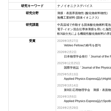
研究キーワード
ナノイオニクスデバイス
研究分野
薄膜・表面界面物性 (酸化物材料物性)
無機工業材料 (固体イオニクス)
研究課題
中高温域で作動する固体酸化物燃料電池
電子-イオン混合伝導体薄膜を用いた脳
軟X線分光による機能性酸化物材料の界
受賞
2026年3月27日
Vebleo Fellowの称号を授与
2026年2月2日
日本物理学会発行「Journal of the Phy
2025年12月25日
国際学術誌「Journal of the Physica
2025年5月13日
Applied Physics Express誌のHi
2025年3月14日
第9回 応用物理学会 薄膜・表面
2024年3月6日
Applied Physics Express誌のSpot
2024年2月29日