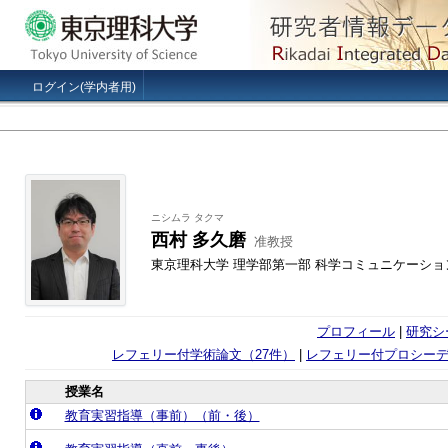
ログイン(学内者用)
ニシムラ タクマ
西村 多久磨
准教授
東京理科大学 理学部第一部 科学コミュニケーショ
プロフィール
|
研究シ
レフェリー付学術論文（27件）
|
レフェリー付プロシーデ
授業名
教育実習指導（事前）（前・後）