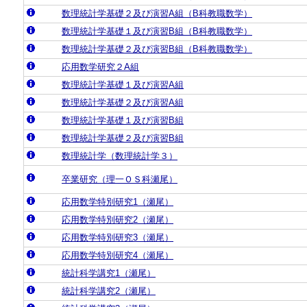
数理統計学基礎２及び演習A組（B科教職数学）
数理統計学基礎１及び演習B組（B科教職数学）
数理統計学基礎２及び演習B組（B科教職数学）
応用数学研究２A組
数理統計学基礎１及び演習A組
数理統計学基礎２及び演習A組
数理統計学基礎１及び演習B組
数理統計学基礎２及び演習B組
数理統計学（数理統計学３）
卒業研究（理一ＯＳ科瀬尾）
応用数学特別研究1（瀬尾）
応用数学特別研究2（瀬尾）
応用数学特別研究3（瀬尾）
応用数学特別研究4（瀬尾）
統計科学講究1（瀬尾）
統計科学講究2（瀬尾）