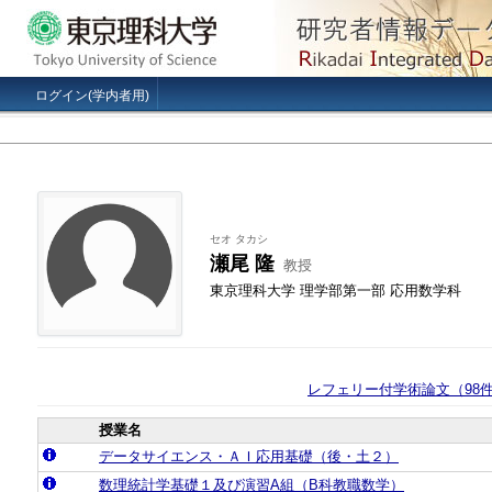
ログイン(学内者用)
セオ タカシ
瀬尾 隆
教授
東京理科大学 理学部第一部 応用数学科
レフェリー付学術論文（98
授業名
データサイエンス・ＡＩ応用基礎（後・土２）
数理統計学基礎１及び演習A組（B科教職数学）