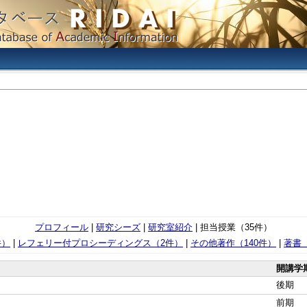
プロフィール
|
研究シーズ
|
研究室紹介
| 担当授業（35件）
件）
|
レフェリー付プロシーディングス（2件）
|
その他著作（140件）
|
著書（
開講学
後期
前期