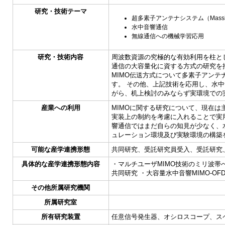
研究・技術テーマ
超多素子アンテナシステム（Massiv
水中音響通信
無線通信への機械学習応用
研究・技術内容
周波数資源の究極的な有効利用を柱と
通信の大容量化に資する方式の研究を
MIMO伝送方式について多素子アンテナ
す。 その他、上記技術を応用し、水
がら、机上検討のみならず実環境での
産業への利用
MIMOに関する研究について、現在は
実装上の制約を考慮に入れることで実
響通信ではまだ自らの知見が少なく、
ュレーション環境及び実験環境の構築
可能な産学連携形態
共同研究、受託研究員受入、受託研究
具体的な産学連携形態内容
・マルチユーザMIMO技術のミリ波
共同研究 ・大容量水中音響MIMO-O
その他所属研究機関
所属研究室
所有研究装置
任意信号発生器、オシロスコープ、ス