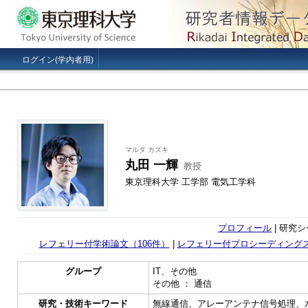
ログイン(学内者用)
マルタ カズキ
丸田 一輝
教授
東京理科大学 工学部 電気工学科
プロフィール
| 研究シ
レフェリー付学術論文（106件）
|
レフェリー付プロシーディングス
グループ
IT、その他
その他 ： 通信
研究・技術キーワード
無線通信、アレーアンテナ信号処理、