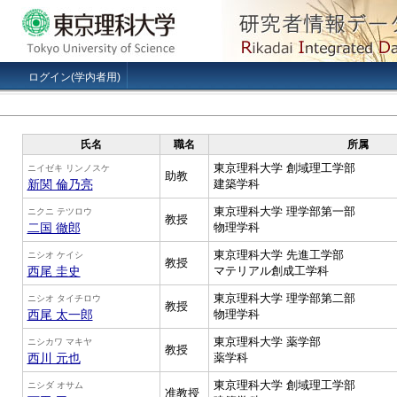
ログイン(学内者用)
氏名
職名
所属
東京理科大学 創域理工学部
ニイゼキ リンノスケ
助教
新関 倫乃亮
建築学科
東京理科大学 理学部第一部
ニクニ テツロウ
教授
二国 徹郎
物理学科
東京理科大学 先進工学部
ニシオ ケイシ
教授
西尾 圭史
マテリアル創成工学科
東京理科大学 理学部第二部
ニシオ タイチロウ
教授
西尾 太一郎
物理学科
東京理科大学 薬学部
ニシカワ マキヤ
教授
西川 元也
薬学科
東京理科大学 創域理工学部
ニシダ オサム
准教授