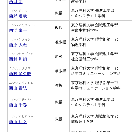
西田 司
建築学科
東京理科大学 先進工学部
ニシノ タツヤ
教授
西野 達哉
生命システム工学科
東京理科大学 創域理工学部
ニシハマ リュウイチ
教授
西浜 竜一
生命生物科学科
東京理科大学 理学部第一部
ニシハラ タイシ
准教授
西原 大志
物理学科
東京理科大学 創域理工学部
ニシムラ カズアキ
助教
西村 和朗
社会基盤工学科
東京理科大学 理学部第一部
ニシムラ タクマ
准教授
西村 多久磨
科学コミュニケーション学科
東京理科大学 理学部第一部
ニシヤマ タカヒロ
教授
西山 貴弘
科学コミュニケーション学科
東京理科大学 先進工学部
ニシヤマ チハル
教授
西山 千春
生命システム工学科
東京理科大学 創域情報学部
ニシヤマ ヒロユキ
教授
西山 裕之
情報理工学科