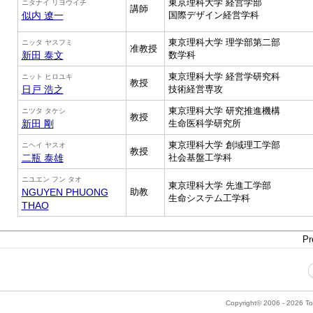
東京理科大学 経営学部
ニタナイ リヨウイチ
講師
似内 遼一
国際デザイン経営学科
東京理科大学 理学部第二部
ニッタ ヤスフミ
准教授
新田 泰文
数学科
東京理科大学 経営学研究科
ニット ヒロユキ
教授
日戸 浩之
技術経営専攻
東京理科大学 研究推進機構
ニツタ タケシ
教授
新田 剛
生命医科学研究所
東京理科大学 創域理工学部
ニヘイ ヤスオ
教授
二瓶 泰雄
社会基盤工学科
ニユエン フン タオ
東京理科大学 先進工学部
NGUYEN PHUONG
助教
生命システム工学科
THAO
Pr
Copyright© 2006 - 2026 Tok