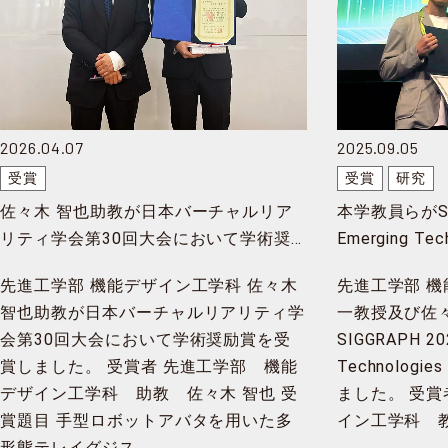
2026.04.07
2025.09.05
受賞
受賞
研究
佐々木 智也助教が日本バーチャルリア
本学教員らがSI
リティ学会第30回大会において学術奨
Emerging Tec
励賞を受賞
Awardを受賞
先進工学部 機能デザイン工学科 佐々木
先進工学部 機
智也助教が日本バーチャルリアリティ学
一教授及び佐
会第30回大会において学術奨励賞を受
SIGGRAPH 2
賞しました。 受賞者 先進工学部 機能
Technologie
デザイン工学科 助教 佐々木 智也 受
ました。 受賞
賞題目 手型ロボットアバタを用いた多
イン工学科 
形態テレイグジス…