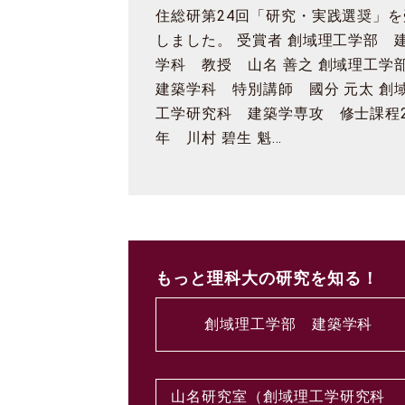
住総研第24回「研究・実践選奨」を
しました。 受賞者 創域理工学部 
学科 教授 山名 善之 創域理工
建築学科 特別講師 國分 元太 創
工学研究科 建築学専攻 修士課程
年 川村 碧生 魁…
もっと理科大の研究を知る！
創域理工学部 建築学科
山名研究室（創域理工学研究科