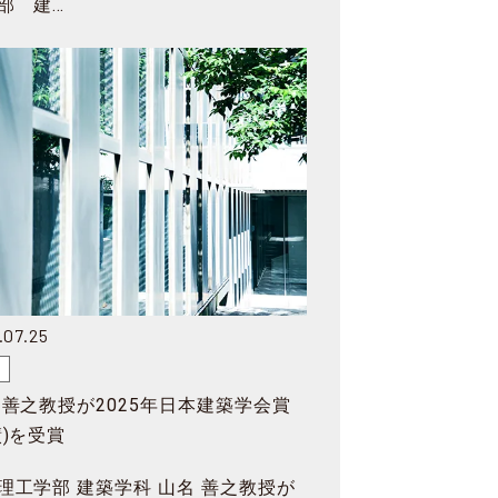
部 建…
.07.25
賞
 善之教授が2025年日本建築学会賞
績)を受賞
理工学部 建築学科 山名 善之教授が