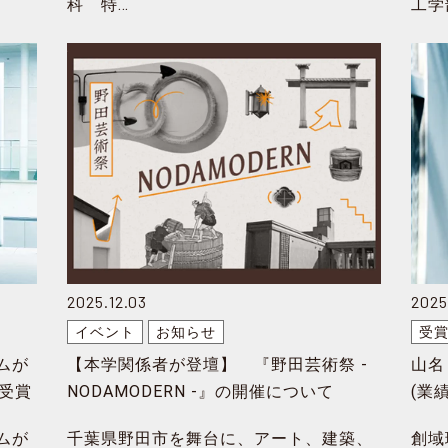
科 特…
工学
2025.12.03
2025
イベント
お知らせ
受
ムが
【本学関係者が登壇】 『野田芸術祭 -
山名
受賞
NODAMODERN -』の開催について
(業
ムが
千葉県野田市を舞台に、アート、建築、
創域