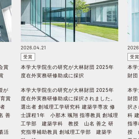
2026.04.21
2026
受賞
受
会賞
本学大学院生の研究が大林財団 2025年
本学
賞
度在外実務研修助成に採択
財団
択
授が
本学大学院生の研究が大林財団 2025年
本学
教育賞
度在外実務研修助成に採択されました。
財団
賞者
選出者 創域理工学研究科 建築学専攻 修
択さ
名 善
士課程1年 小那木 颯翔 指導教員 創域理
科 
目
工学部 建築学科 教授 山名 善之 研
指導
纂活
究指導補助教員 創域理工学部 建築学
授 