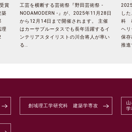
受賞
工芸を横断する芸術祭『野田芸術祭 -
20
建築
NODAMODERN -』が、2025年11月28日
した
学部
から12月14日まで開催されます。 主催
科 
域理
はカーサブルータスでも長年活躍するイ
ヘリ
2
ンテリアスタイリストの川合将人が率い
保存
る…
推進
山
創域理工学研究科 建築学専攻
学