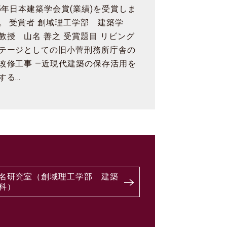
25年日本建築学会賞(業績)を受賞しま
。 受賞者 創域理工学部 建築学
教授 山名 善之 受賞題目 リビング
テージとしての旧小菅刑務所庁舎の
改修工事 ―近現代建築の保存活用を
する…
名研究室（創域理工学部 建築
科）