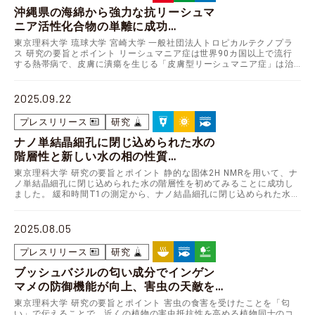
沖縄県の海綿から強力な抗リーシュマ
ニア活性化合物の単離に成功
～世界の熱帯・亜熱帯地域に蔓延する
東京理科大学 琉球大学 宮崎大学 一般社団法人トロピカルテクノプラ
リーシュマニア症への新規治療薬開発
ス 研究の要旨とポイント リーシュマニア症は世界90カ国以上で流行
する熱帯病で、皮膚に潰瘍を生じる「皮膚型リーシュマニア症」は治
につながる知見～
療薬が限られ、新たな治療法の開発が求められてい…
2025.09.22
プレスリリース
研究
ナノ単結晶細孔に閉じ込められた水の
階層性と新しい水の相の性質
2
～固体
H NMRの測定でみえること～
東京理科大学 研究の要旨とポイント 静的な固体2H NMRを用いて、ナ
ノ単結晶細孔に閉じ込められた水の階層性を初めてみることに成功し
ました。 緩和時間T1の測定から、ナノ結晶細孔に閉じ込められた水の
特殊な「前融解状態 (premelting…
2025.08.05
プレスリリース
研究
ブッシュバジルの匂い成分でインゲン
マメの防御機能が向上、害虫の天敵を
呼び寄せる効果も～「トーキングプラ
東京理科大学 研究の要旨とポイント 害虫の食害を受けたことを「匂
ンツ」を農業に応用する～
い」で伝えることで、近くの植物の害虫抵抗性を高める植物同士のコ