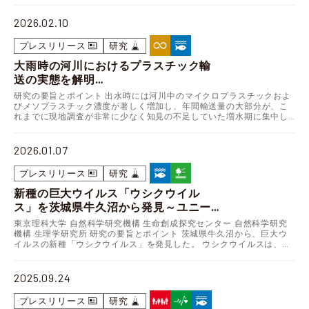
2026.02.10
プレスリリース
研究
大雨時の河川におけるプラスチック輸
送の実態を解明
～洪水が支配する年間輸送量と流量に
研究の要旨とポイント 出水時には河川中のマイクロプラスチックおよ
よる簡易推計手法の開発～
びメソプラスチック濃度が著しく増加し、年間輸送量の大部分が、こ
れまでに現地調査が非常に少なく知見の不足していた増水期に集中し
ていることを実証しました。 流量とプラスチック輸送量…
2026.01.07
プレスリリース
研究
新種の巨大ウイルス「ウシクウイル
ス」を茨城県牛久沼から発見
～ユニー
クなカプシド構造をもち、宿主細胞を
東京理科大学 自然科学研究機構 生命創成探究センター 自然科学研究
肥大化させる新ウイルス、真核生物の
機構 生理学研究所 研究の要旨とポイント 茨城県牛久沼から、巨大ウ
イルスの新種「ウシクウイルス」を発見した。 ウシクウイルスは、カ
進化の謎を解く鍵に～
プシド表面にユニークなキャップ構造をもち、宿…
2025.09.24
プレスリリース
研究