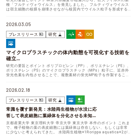
研究の要旨とポイント 神奈川県鎌倉市稲瀬川から、巨大ウイルスの新
～新しい「科」の創設と、新しい高次
種「フルティヴォウイルス」を発見しました。 フルティヴォウイルス
は宿主細胞の核膜を崩壊させながら核質内でウイルス粒子を形成する
分類群「目」の提唱～
という、独自の複製戦略をもつことが明らかになりまし…
2026.03.05
プレスリリース
研究
マイクロプラスチックの体内動態を可視化する技術を
確立
～複数素材に対応した蛍光標識法で実環境に即したリ
研究の要旨とポイント ポリプロピレン（PP）、ポリエチレン（PE）、
スク評価を加速～
ポリスチレン（PS）のマイクロプラスチック（MPs）粒子に、近赤外
蛍光色素を内包させることで、複数素材の蛍光MP粒子を作製すること
に成功しました。 マウスに経口投与した蛍光…
2026.02.18
プレスリリース
研究
常識を覆す新発見：水陸両生植物が水没に応
答して表皮細胞に葉緑体を分化させる未知の
現象を発見
京都産業大学 東京理科大学 帝京大学 東京大学 本件のポイント これま
で、種子植物の葉の表皮細胞には葉緑体は存在しない、もしくは非常
— 水中光合成を支える新たな環境応答機構を
に少ないと考えられてきた。 水陸両生植物※1Rorippa aquatica※2が
解明 —
水没すると表皮細胞に葉緑体…