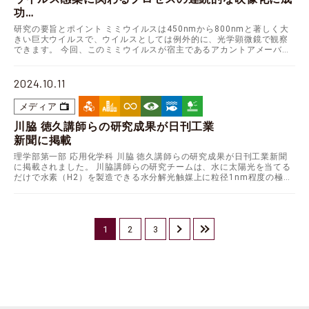
功
～映像教材としての有用性も期待～
研究の要旨とポイント ミミウイルスは450nmから800nmと著しく大
きい巨大ウイルスで、ウイルスとしては例外的に、光学顕微鏡で観察
できます。 今回、このミミウイルスが宿主であるアカントアメーバの
細胞内で増殖して放出されるまでの様子を動画で…
2024.10.11
メディア
川脇 徳久講師らの研究成果が日刊工業
新聞に掲載
理学部第一部 応用化学科 川脇 徳久講師らの研究成果が日刊工業新聞
に掲載されました。 川脇講師らの研究チームは、水に太陽光を当てる
だけで水素（H2）を製造できる水分解光触媒上に粒径1nm程度の極微
細なロジウム（Rh）・クロム（Cr）複合酸化…
1
2
3
›
»
次へ
最後