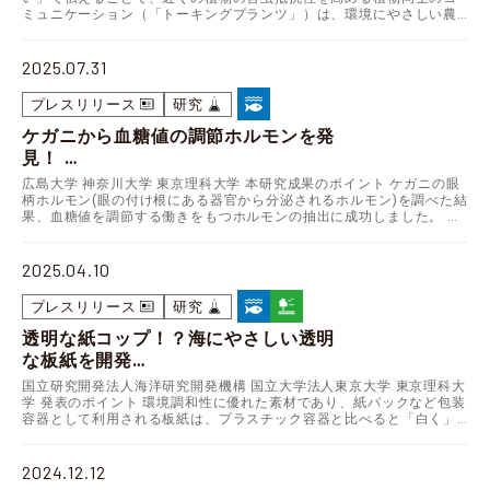
ミュニケーション（「トーキングプランツ」）は、環境にやさしい農
業技術に活用できるものとして注目されています。 ブッ…
2025.07.31
プレスリリース
研究
ケガニから血糖値の調節ホルモンを発
見！
～ケガニの成長促進・繁殖効率化に向
広島大学 神奈川大学 東京理科大学 本研究成果のポイント ケガニの眼
けた新技術の開発へ～
柄ホルモン(眼の付け根にある器官から分泌されるホルモン)を調べた結
果、血糖値を調節する働きをもつホルモンの抽出に成功しました。 ケ
ガニの眼柄ホルモンの機能を世界で初めて明ら…
2025.04.10
プレスリリース
研究
透明な紙コップ！？海にやさしい透明
な板紙を開発
―深海プラスチック汚染の要因である包
国立研究開発法人海洋研究開発機構 国立大学法人東京大学 東京理科大
装容器の代替に期待―
学 発表のポイント 環境調和性に優れた素材であり、紙パックなど包装
容器として利用される板紙は、プラスチック容器と比べると「白く」
不透明で商品の中身が見えないという欠点があった…
2024.12.12