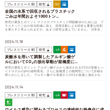
プレスリリース
研究
全国の水系で回収されるプラスチック
ごみは年間およそ1000トン
～プラスチックごみ回収量を全国規模
研究の要旨とポイント マイクロプラスチック問題解決のためには、プ
で初めて定量的に評価～
ラスチックごみの排出削減に加え、清掃活動による回収も重要な役割
を果たすと考えられますが、あまり研究は進んでいません。 日本全国
の河川清掃活動のごみ回収量データから、年間およそ1…
2024.11.18
プレスリリース
研究
炭酸水を用いて調製したアルギン酸ゲ
ルにおいてCO₂の放出挙動が架橋度に及
ぼす影響を解明
研究の要旨とポイント アルギン酸ゲルから放出されるCO2の挙動とハ
～ゲルの物性を制御する重要知見、サ
イドロゲルのpHの経時変化、さらに架橋度との相関性について詳細を
明らかにしました。 アルギン酸ゲル表面からCO2が急激に放出される
ステナブルな材料開発に貢献～
と、ハイドロゲルのpHが短時間で上昇し、架橋…
2024.11.14
プレスリリース
研究
ウイルス感染に関わるプロセスの連続的な映像化に成