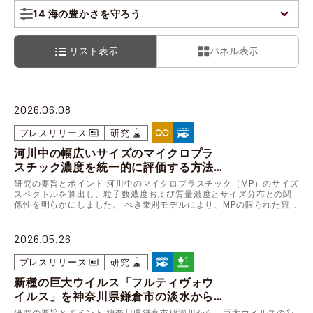
14 海の豊かさを守ろう
リスト表示
パネル表示
2026.06.08
プレスリリース
研究
河川中の幅広いサイズのマイクロプラ
スチック濃度を統一的に評価する方法
を開発
研究の要旨とポイント 河川中のマイクロプラスチック（MP）のサイズ
～限られたサイズ範囲の観測値から未
スペクトルを算出し、粒子数濃度および質量濃度とサイズ分布との関
係性を明らかにしました。 べき乗則モデルにより、MPの限られた観測
計測のサイズの濃度を高精度に推定～
サイズ範囲から未計測のサイズ範囲を含む質量濃度…
2026.05.26
プレスリリース
研究
新種の巨大ウイルス「フルティヴォウ
イルス」を神奈川県鎌倉市の淡水から
発見