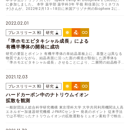
本学学生がアリゾナ州での「Space Camp at Biosphere 2 (SCB2)」
に参加しました。 本学 薬学部 薬学科3年 平嶺 和佳菜(ヒラミネワカ
ナ)さんが、2022年2月13～18日に米国アリゾナ州のBiophere 2に…
2022.02.01
プレスリリース
研究
「準ホモエピタキシャル成長」による
有機半導体の開発に成功
研究の要旨とポイント 有機半導体の単結晶基板上に、基盤とは異なる
物質でありながら、結晶表面に沿った面の構造が類似した誘導体を
「準ホモエピタキシャル成長」させることにより、二層間の結晶格子
のずれが非常に小さい薄膜を作成することに成功しました。…
2021.12.03
プレスリリース
研究
ハードカーボン中のナトリウムイオン
拡散を観測
一般財団法人総合科学研究機構 東京理科大学 大学共同利用機関法人高
エネルギー加速器研究機構 J-PARCセンター 発表のポイント 従来手法
では不明だったナトリウムイオンの拡散運動をミュオン素粒子で検出
新たなナトリウムイオン電池材料の実現へ…