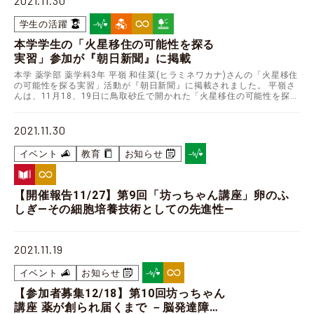
2021.11.30
学生の活躍
本学学生の「火星移住の可能性を探る
実習」参加が『朝日新聞』に掲載
本学 薬学部 薬学科3年 平嶺 和佳菜(ヒラミネワカナ)さんの「火星移住
の可能性を探る実習」活動が『朝日新聞』に掲載されました。 平嶺さ
んは、11月18、19日に鳥取砂丘で開かれた「火星移住の可能性を探る
研究」の一環「砂漠環境実習」に参加し…
2021.11.30
イベント
教育
お知らせ
【開催報告11/27】第9回「坊っちゃん講座」卵のふ
しぎ―その細胞培養技術としての先進性―
2021.11.19
イベント
お知らせ
【参加者募集12/18】第10回坊っちゃん
講座 薬が創られ届くまで －脳発達障害