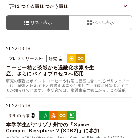
12 つくる責任 つかう責任
リスト表示
パネル表示
2022.06.16
プレスリリース
研究
コーヒー粕と茶殻から過酸化水素を生
産、さらにバイオプロセスへ応用
～未利用バイオマス資源を利用したサ
研究の要旨とポイント コーヒーやお茶に豊富に含まれるポリフェノー
ステナブルな物質生産を実現～
ルは、酸素と反応すると過酸化水素を生成して、抗菌活性等を示すこ
とが知られています。 本研究では、物質生産の観点から、この過酸化
水素の生成に着目しました。未利用バイオマス資源であ…
2022.03.16
学生の活躍
本学学生がアリゾナ州での「Space
Camp at Biosphere 2 (SCB2)」に参加