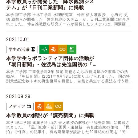
本学教員らが開発した「降水観測シス
テム」が『日刊工業新聞』に掲載
本学 理工学部 土木工学科 水理研究室 仲吉 信人准教授、 小野村 史
穂 助教らが開発した「降水観測システム」が、日刊工業新聞に紹介さ
れました。 仲吉准教授ら研究チームが開発したシステムは、雨滴画像
処理により高精度な降水強度と降水粒径分布の…
2021.10.01
学生の活躍
本学学生らボランティア団体の活動が
『朝日新聞』- 佐渡島は先進国初の「農
業遺産」、トキと共生する農法の希望
本学 工学部 工業化学科3年 飯尾 龍也さんらの新潟県の佐渡島での活
と課題 - に取り上げられました。
動が、『朝日新聞』(2021年9月18日)に取り上げられました。 国の特
別天然記念物トキの野生復帰を目指し、自然と共生する農法を行う新
潟県 佐渡島は、国際連合 食料農業機（…
2021.09.29
メディア
本学教員の解説が『読売新聞』に掲載
本学 理工学部 建築学科 山名 善之教授の解説が『読売新聞』に掲載さ
れました。 「黒川紀章・前川国男・遠藤新 有名建築家の住宅 「民
泊」で保存」の記事中、有名建築家が設計した20世紀の住宅を『民
泊』施設として旅行者などに貸し出す動きが生まれ…