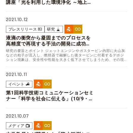
講座「光を利用した環境浄化 ～地上か
ら宇宙まで～」
2021.10.12
プレスリリース
研究
液滴の衝突から凝固までのプロセスを
高精度で再現する手法の開発に成功
～デポジション現象を予測する上での
研究の要旨とポイント ジェットエンジンやガスタービン内部に火山灰
普遍的なモデルの確立に有用～
などの粒子が流入し、燃焼器で融解した後タービンに付着するデポジ
ション現象は、安全性や性能を大きく低下させてしまうため、その現
象に対する理解を深める必要があります。 本研究では、…
2021.10.11
イベント
第1回科学技術コミュニケーションセミ
ナー「科学を社会に伝える」(10/9・開
催報告)
2021.10.07
メディア