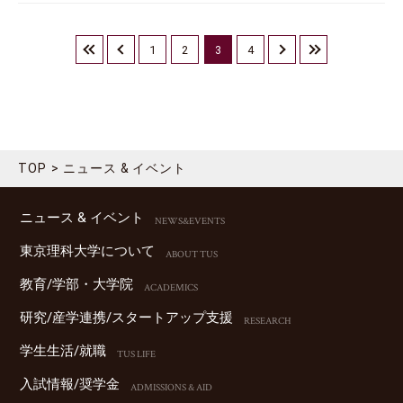
«
‹
1
2
3
4
›
»
最初
前へ
次へ
最後
TOP
ニュース & イベント
ニュース & イベント
NEWS&EVENTS
東京理科⼤学について
ABOUT TUS
教育/学部・⼤学院
ACADEMICS
研究/産学連携/スタートアップ⽀援
RESEARCH
学⽣⽣活/就職
TUS LIFE
⼊試情報/奨学⾦
ADMISSIONS & AID