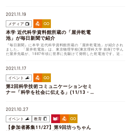
の幹細胞研究を例に－
2021.11.19
メディア
本学 近代科学資料館所蔵の「屋井乾電
池」が毎日新聞で紹介
『毎日新聞』に本学 近代科学資料館所蔵の「屋井乾電池」が紹介され
ました。 「屋井乾電池」は、東京物理学校(東京理科大学 前身)で学ん
だ屋井先蔵が、1887年頃に世界に先駆けて発明した乾電池です。近代
科学資料館に展示されており、見学可能です。…
2021.11.17
イベント
第2回科学技術コミュニケーションセミ
ナー「科学を社会に伝える」(11/13・
開催報告)
2021.10.27
イベント
教育
【参加者募集11/27】第9回坊っちゃん